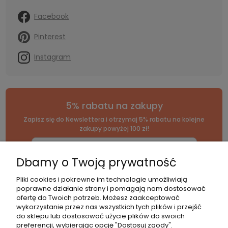
Facebook
Pinterest
Instagram
5% rabatu na zakupy
Zapisz się do Newslettera i otrzymaj 5% rabatu na kolejne
zakupy powyżej 100 zł!
Dbamy o Twoją prywatność
*Zapisując się, wyrażasz zgodę na naszą
politykę prywatności
.
Pliki cookies i pokrewne im technologie umożliwiają
poprawne działanie strony i pomagają nam dostosować
ofertę do Twoich potrzeb. Możesz zaakceptować
wykorzystanie przez nas wszystkich tych plików i przejść
do sklepu lub dostosować użycie plików do swoich
Kategorie
Pomoc
Moje
Płatnośc
preferencji, wybierając opcję "Dostosuj zgody".