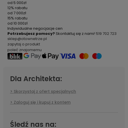
od
5 000zł
12% rabatu
od
7 000zł
15% rabatu
od
10 000zł
Indywidualne negocjacje cen
Potrzebujesz pomocy?
Skontaktuj się z nami!
519 702 723
sklep@otownetrze.pl
zapytaj o produkt
poleć znajomemu
Dla Architekta:
Skorzystaj z ofert specjalnych
Zaloguj się i kupuj z kontem
Śledź nas na: