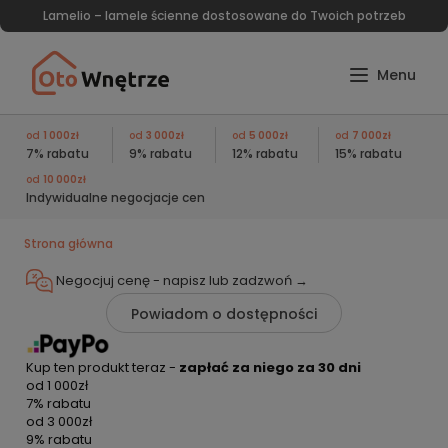
Lamelio – lamele ścienne dostosowane do Twoich potrzeb
od
1 000zł
od
3 000zł
od
5 000zł
od
7 000zł
7% rabatu
9% rabatu
12% rabatu
15% rabatu
od
10 000zł
Indywidualne negocjacje cen
Strona główna
Negocjuj cenę - napisz lub
zadzwoń →
Powiadom o dostępności
Kup ten produkt teraz -
zapłać za niego za 30 dni
od
1 000zł
7% rabatu
od
3 000zł
9% rabatu