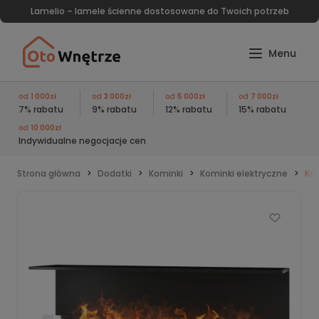
Lamelio – lamele ścienne dostosowane do Twoich potrzeb
od
1 000zł
od
3 000zł
od
5 000zł
od
7 000zł
7% rabatu
9% rabatu
12% rabatu
15% rabatu
od
10 000zł
Indywidualne negocjacje cen
Strona główna
Dodatki
Kominki
Kominki elektryczne
Kom