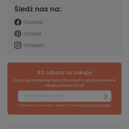
Śledź nas na:
Facebook
Pinterest
Instagram
5% rabatu na zakupy
Zapisz się do Newslettera i otrzymaj 5% rabatu na kolejne
zakupy powyżej 100 zł!
*Zapisując się, wyrażasz zgodę na naszą
politykę prywatności
.