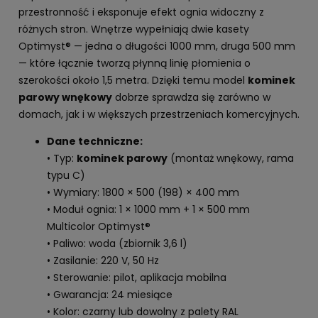
przestronność i eksponuje efekt ognia widoczny z
różnych stron. Wnętrze wypełniają dwie kasety
Optimyst® — jedna o długości 1000 mm, druga 500 mm
— które łącznie tworzą płynną linię płomienia o
szerokości około 1,5 metra. Dzięki temu model
kominek
parowy wnękowy
dobrze sprawdza się zarówno w
domach, jak i w większych przestrzeniach komercyjnych.
Dane techniczne:
• Typ:
kominek parowy
(montaż wnękowy, rama
typu C)
• Wymiary: 1800 × 500 (198) × 400 mm
• Moduł ognia: 1 × 1000 mm + 1 × 500 mm
Multicolor Optimyst®
• Paliwo: woda (zbiornik 3,6 l)
• Zasilanie: 220 V, 50 Hz
• Sterowanie: pilot, aplikacja mobilna
• Gwarancja: 24 miesiące
• Kolor: czarny lub dowolny z palety RAL