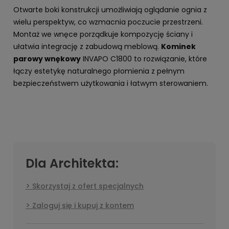
Otwarte boki konstrukcji umożliwiają oglądanie ognia z
wielu perspektyw, co wzmacnia poczucie przestrzeni.
Montaż we wnęce porządkuje kompozycję ściany i
ułatwia integrację z zabudową meblową.
Kominek
parowy wnękowy
INVAPO C1800 to rozwiązanie, które
łączy estetykę naturalnego płomienia z pełnym
bezpieczeństwem użytkowania i łatwym sterowaniem.
Dla Architekta:
Skorzystaj z ofert specjalnych
Zaloguj się i kupuj z kontem