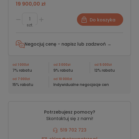
19 900,00 zł
Do koszyka
szt.
Negocjuj cenę - napisz lub
zadzwoń →
od
1 000zł
od
3 000zł
od
5 000zł
7% rabatu
9% rabatu
12% rabatu
od
7 000zł
od
10 000zł
15% rabatu
Indywidualne negocjacje cen
Potrzebujesz pomocy?
Skontaktuj się z nami!
519 702 723
sklep@otownetrze.pl