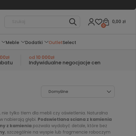
0,00 zł
0
Meble
Dodatki
Outlet
Select
000zł
od
10 000zł
abatu
Indywidualne negocjacje cen
e tylko tłem dla mebli czy oświetlenia. Naturalna
ów nabierają głębi.
Podswietlana sciana z kamienia
any z kamienia
pozwala wydobyć detale, które bez
ny
, szczególnie na wyspie lub fragmencie roboczym