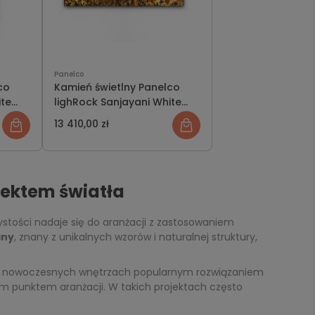
Panelco
co
Kamień świetlny Panelco
ite
lighRock Sanjayani White
zestaw świecąca ściana
13 410,00 zł
fektem światła
ystości nadaje się do aranżacji z zastosowaniem
any
, znany z unikalnych wzorów i naturalnej struktury,
 W nowoczesnych wnętrzach popularnym rozwiązaniem
nym punktem aranżacji. W takich projektach często