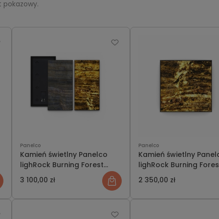
t pokazowy.
Panelco
Panelco
Kamień świetlny Panelco
Kamień świetlny Panel
lighRock Burning Forest
lighRock Burning Fores
rozmiar L
rozmiar S
3 100,00 zł
2 350,00 zł