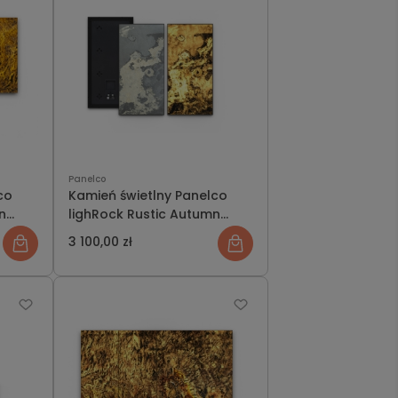
Panelco
co
Kamień świetlny Panelco
n
lighRock Rustic Autumn
na
rozmiar L
3 100,00 zł