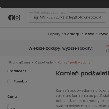
Potrzebujesz pomocy?
519 702 723
sklep@otownetrze.pl
Tapety
Podłogi
Listwy
Dywa
o
Większe zakupy,
wyższe rabaty
:
7
Strona główna
Oświetlenie
Kamień podświetlany
Producent
Kamień podświet
Panelco
Kamień podświetlany na ścianę 
struktura kamienia po podświetle
Cena
dobrze działa jako mocny akce
światła byłyby mniej czytelne