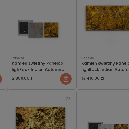
Panelco
Panelco
Kamień świetlny Panelco
Kamień świetlny Panel
lighRock Indian Autumn
lighRock Indian Autum
rozmiar S
zestaw świecąca ścia
2 350,00 zł
13 410,00 zł