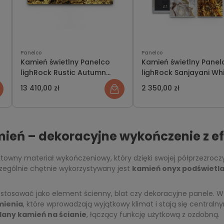
Panelco
Panelco
Kamień świetlny Panelco
Kamień świetlny Panel
lighRock Rustic Autumn
lighRock Sanjayani Wh
zestaw świecąca ściana
rozmiar S
13 410,00 zł
2 350,00 zł
ień – dekoracyjne wykończenie z e
towny materiał wykończeniowy, który dzięki swojej półprzezrocz
zczególnie chętnie wykorzystywany jest
kamień onyx podświetl
tosować jako element ścienny, blat czy dekoracyjne panele.
mienia
, które wprowadzają wyjątkowy klimat i stają się central
lany kamień na ścianie
, łączący funkcję użytkową z ozdobną.