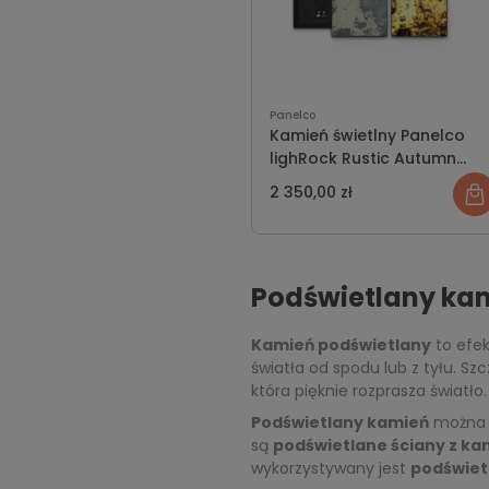
Panelco
Kamień świetlny Panelco
lighRock Rustic Autumn
rozmiar S
2 350,00 zł
Podświetlany kam
Kamień podświetlany
to efek
światła od spodu lub z tyłu. S
która pięknie rozprasza światło.
Podświetlany kamień
można s
są
podświetlane ściany z ka
wykorzystywany jest
podświet