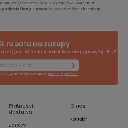
pasować do konkretnych wymiarów i wymagań
 podświetlany – cena
zależy od rodzaju kamienia,
% rabatu na zakupy
a i otrzymaj 5% rabatu na kolejne zakupy powyżej 100 zł!
ąc się, wyrażasz zgodę na naszą
politykę prywatności
.
Płatności i
O nas
dostawa
Kontakt
Dostawa