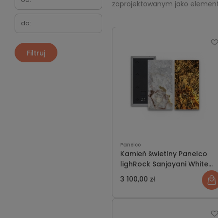
zaprojektowanym jako elemen
Filtruj
Panelco
Kamień świetlny Panelco
lighRock Sanjayani White
rozmiar L
3 100,00 zł