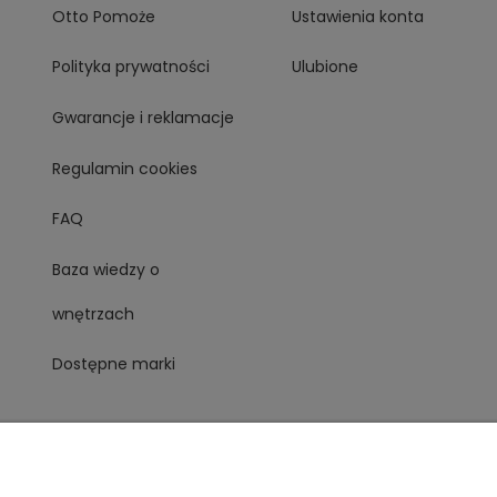
Otto Pomoże
Ustawienia konta
Polityka prywatności
Ulubione
Gwarancje i reklamacje
Regulamin cookies
FAQ
Baza wiedzy o
wnętrzach
Dostępne marki