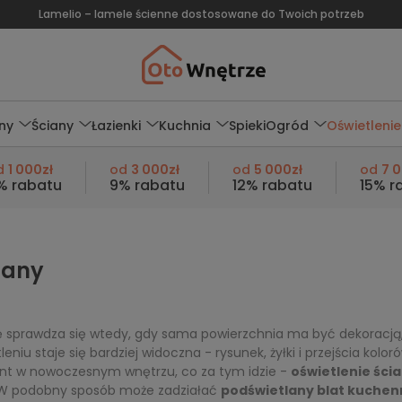
Lamelio – lamele ścienne dostosowane do Twoich potrzeb
ny
Ściany
Łazienki
Kuchnia
Spieki
Ogród
Oświetlenie
d
1 000zł
od
3 000zł
od
5 000zł
od
7 
% rabatu
9% rabatu
12% rabatu
15% r
lany
sprawdza się wtedy, gdy sama powierzchnia ma być dekoracją, ni
niu staje się bardziej widoczna - rysunek, żyłki i przejścia kolor
nt w nowoczesnym wnętrzu, co za tym idzie -
oświetlenie ści
. W podobny sposób może zadziałać
podświetlany blat kuchen