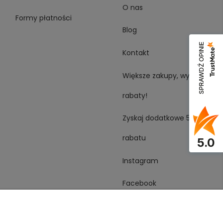
O nas
Formy płatności
Blog
SPRAWDŹ OPINIE
Kontakt
Większe zakupy, wyższe
rabaty!
Zyskaj dodatkowe 5%
rabatu
5.0
Instagram
Facebook
YouTube