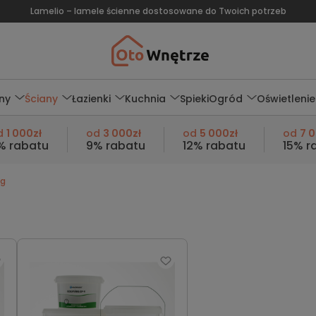
Lamelio – lamele ścienne dostosowane do Twoich potrzeb
ny
Ściany
Łazienki
Kuchnia
Spieki
Ogród
Oświetlenie
d
1 000zł
od
3 000zł
od
5 000zł
od
7 
% rabatu
9% rabatu
12% rabatu
15% r
óg