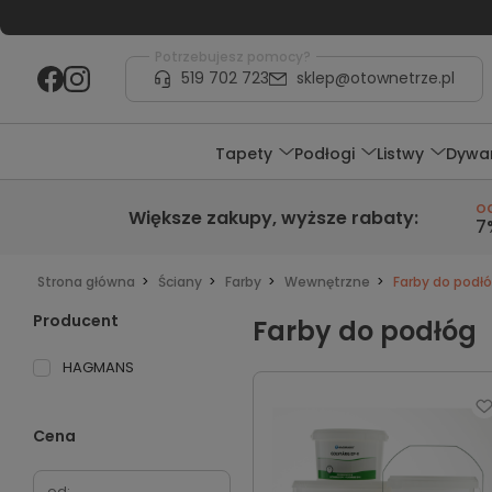
Potrzebujesz pomocy?
519 702 723
sklep@otownetrze.pl
Tapety
Podłogi
Listwy
Dywa
o
Większe zakupy,
wyższe rabaty
:
7
Strona główna
Ściany
Farby
Wewnętrzne
Farby do podł
Producent
Farby do podłóg
HAGMANS
Cena