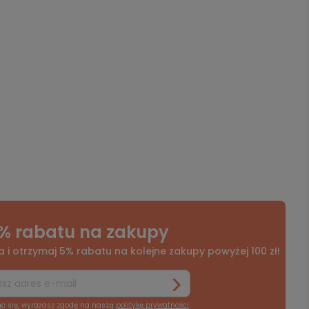
% rabatu na zakupy
a i otrzymaj 5% rabatu na kolejne zakupy powyżej 100 zł!
ąc się, wyrażasz zgodę na naszą
politykę prywatności
.