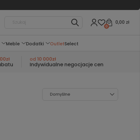
0,00 zł
0
Meble
Dodatki
Outlet
Select
000zł
od
10 000zł
abatu
Indywidualne negocjacje cen