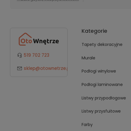
Kategorie
Tapety dekoracyjne
519 702 723
Murale
sklep@otownetrze.pl
Podłogi winylowe
Podłogi laminowane
Listwy przypodłogowe
Listwy przysfuitowe
Farby