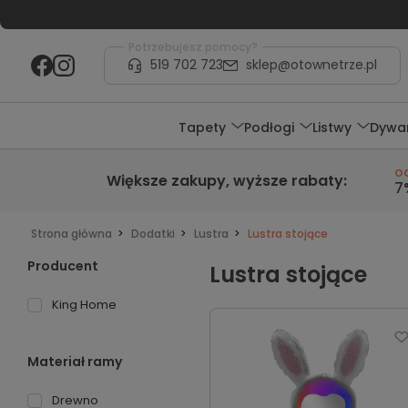
Potrzebujesz pomocy?
519 702 723
sklep@otownetrze.pl
Tapety
Podłogi
Listwy
Dywa
o
Większe zakupy,
wyższe rabaty
:
7
Strona główna
Dodatki
Lustra
Lustra stojące
Producent
Lustra stojące
King Home
Materiał ramy
Drewno