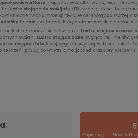
tojące podświetlane
mają własne źródło światła, więc nie zależą
tła:
lustro stojące do makijażu LED
z ciepłą lub neutralną bar
. Zbyt chłodne światło może sprawić, że cera wygląda szarzej, a k
toaletkę
to mniejszy format, który stoi samodzielnie na blacie
ocno lustro zaznacza się we wnętrzu.
Lustro stojące czarne
da
prostych sypialni.
Lustro stojące białe
wygląda lżej i nie obciąż
ustro stojące złote
lepiej wygląda przy ciepłych odcieniach śc
przestrzeń i pasują do wnętrz boho, japandi oraz pomieszczeń z
a:
5
Zapisz się do Newsletter