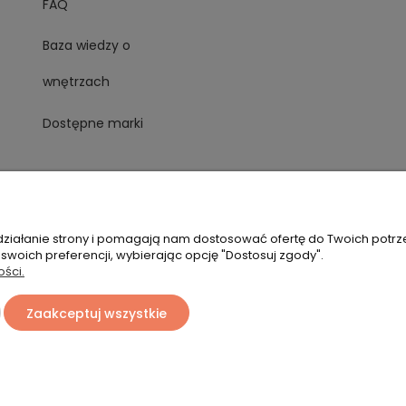
FAQ
Baza wiedzy o
wnętrzach
Dostępne marki
 działanie strony i pomagają nam dostosować ofertę do Twoich potr
 swoich preferencji, wybierając opcję "Dostosuj zgody".
ości.
Zaakceptuj wszystkie
Sklep internetowy Shoper Premium