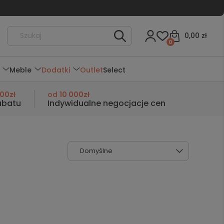
0,00 zł
0
Meble
Dodatki
Outlet
Select
000zł
od
10 000zł
abatu
Indywidualne negocjacje cen