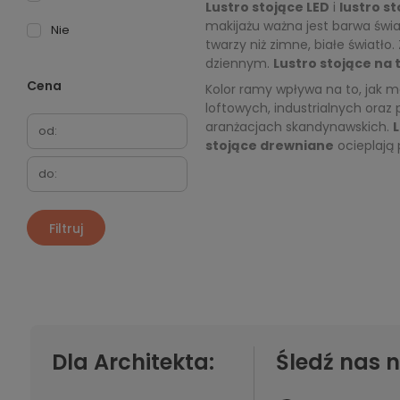
Lustro stojące LED
i
lustro s
makijażu ważna jest barwa świa
Nie
twarzy niż zimne, białe światło
dziennym.
Lustro stojące na 
Cena
Kolor ramy wpływa na to, jak m
loftowych, industrialnych oraz 
aranżacjach skandynawskich.
L
stojące drewniane
ocieplają 
Filtruj
Dla Architekta:
Śledź nas n