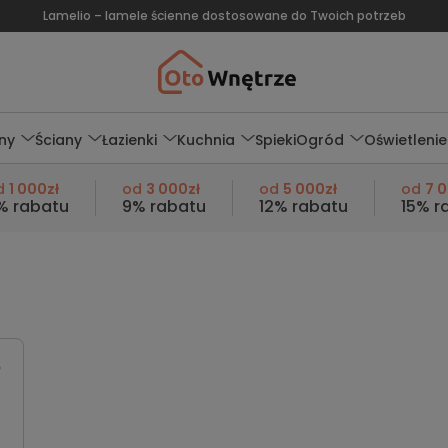
Lamelio – lamele ścienne dostosowane do Twoich potrzeb
ny
Ściany
Łazienki
Kuchnia
Spieki
Ogród
Oświetlenie
d
1 000zł
od
3 000zł
od
5 000zł
od
7 
% rabatu
9% rabatu
12% rabatu
15% r