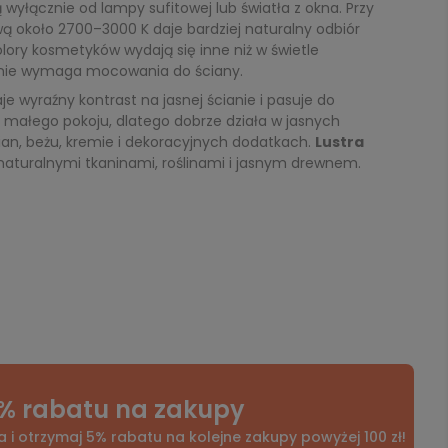
 wyłącznie od lampy sufitowej lub światła z okna. Przy
wą około 2700–3000 K daje bardziej naturalny odbiór
olory kosmetyków wydają się inne niż w świetle
 i nie wymaga mocowania do ściany.
je wyraźny kontrast na jasnej ścianie i pasuje do
a małego pokoju, dlatego dobrze działa w jasnych
ian, beżu, kremie i dekoracyjnych dodatkach.
Lustra
 naturalnymi tkaninami, roślinami i jasnym drewnem.
% rabatu na zakupy
a i otrzymaj 5% rabatu na kolejne zakupy powyżej 100 zł!