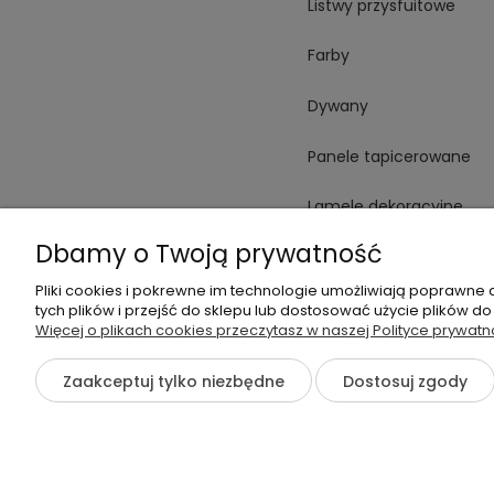
Listwy przysfuitowe
Farby
Dywany
Panele tapicerowane
Lamele dekoracyjne
Dbamy o Twoją prywatność
Płytki
Pliki cookies i pokrewne im technologie umożliwiają poprawne
Spieki
tych plików i przejść do sklepu lub dostosować użycie plików do
Więcej o plikach cookies przeczytasz w naszej Polityce prywatn
Oświetlenie
Zaakceptuj tylko niezbędne
Dostosuj zgody
©2026 Wszelkie Prawa Zastrzeżone | otoWnętrze.pl