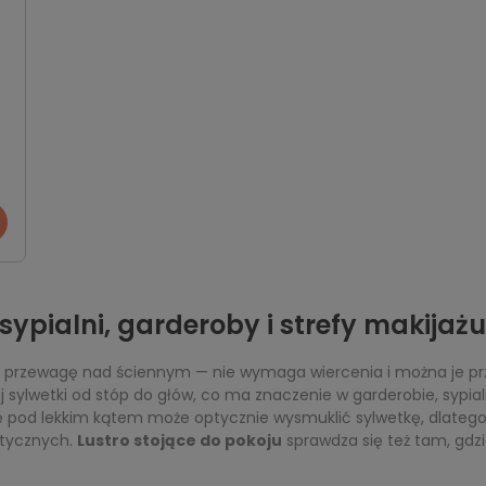
sypialni, garderoby i strefy makijażu
przewagę nad ściennym — nie wymaga wiercenia i można je prze
j sylwetki od stóp do głów, co ma znaczenie w garderobie, sypia
 pod lekkim kątem może optycznie wysmuklić sylwetkę, dlatego t
etycznych.
Lustro stojące do pokoju
sprawdza się też tam, gdzie