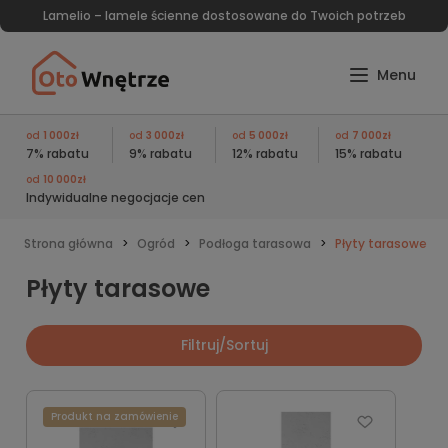
Lamelio – lamele ścienne dostosowane do Twoich potrzeb
od
1 000zł
od
3 000zł
od
5 000zł
od
7 000zł
7% rabatu
9% rabatu
12% rabatu
15% rabatu
od
10 000zł
Indywidualne negocjacje cen
Strona główna
Ogród
Podłoga tarasowa
Płyty tarasowe
Płyty tarasowe
Filtruj/Sortuj
Produkt na zamówienie