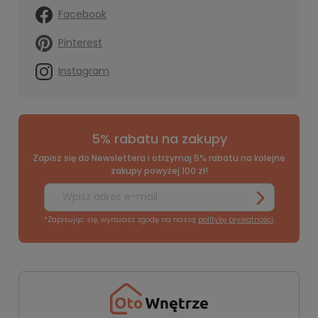
Facebook
Pinterest
Instagram
5% rabatu na zakupy
Zapisz się do Newslettera i otrzymaj 5% rabatu na kolejne
zakupy powyżej 100 zł!
*Zapisując się, wyrażasz zgodę na naszą
politykę prywatności
.