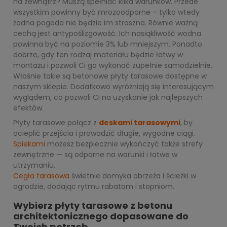
na zewnątrz? Muszą spełniać kilka warunków. Przede
wszystkim powinny być mrozoodporne – tylko wtedy
żadna pogoda nie będzie im straszna. Równie ważną
cechą jest antypoślizgowość. Ich nasiąkliwość wodna
powinna być na poziomie 3% lub mniejszym. Ponadto
dobrze, gdy ten rodzaj materiału będzie łatwy w
montażu i pozwoli Ci go wykonać zupełnie samodzielnie.
Właśnie takie są betonowe płyty tarasowe dostępne w
naszym sklepie. Dodatkowo wyróżniają się interesującym
wyglądem, co pozwoli Ci na uzyskanie jak najlepszych
efektów.
Płyty tarasowe połącz z
deskami tarasowymi
, by
ocieplić przejścia i prowadzić długie, wygodne ciągi.
Spiekami
możesz bezpiecznie wykończyć także strefy
zewnętrzne — są odporne na warunki i łatwe w
utrzymaniu.
Cegła tarasowa
świetnie domyka obrzeża i ścieżki w
ogrodzie, dodając rytmu rabatom i stopniom.
Wybierz płyty tarasowe z betonu
architektonicznego dopasowane do
Twoich potrzeb