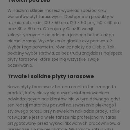
W naszym sklepie możesz wybierać spośród kilku
wariantów płyt tarasowych. Dostępne są produkty w
rozmiarach, m.in. 100 × 50 cm, 120 × 60 cm, 150 × 60 cm
oraz 80 × 80 cm. Oferujemy Ci aż 10 wersji
kolorystycznych – od odcienia jasnego betonu aż po
niemal czarny. Wykończenie gładkie czy porowate?
Wybór tego parametru również należy do Ciebie. Tak
pokaźny wybór sprawia, że bez trudu znajdziesz najlepsze
płyty tarasowe, które spełnią wszystkie Twoje
oczekiwania.
Trwałe i solidne płyty tarasowe
Nasze płyty tarasowe z betonu architektonicznego to
produkt, który cieszy się dużym zainteresowaniem
odwiedzających nas klientów. Nic w tym dziwnego, gdyż
ten rodzaj materiału pozwoli na stworzenie pięknego i
stylowego tarasu przy niewielkim nakładzie pracy. Takie
rozwiązanie jest o wiele tańsze niż profesjonalny taras
przygotowany przez wykwalifikowanych pracowników, a
prezentuje się równie okazale. Wystarczy zakup kilku