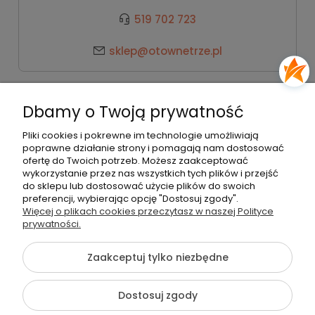
519 702 723
sklep@otownetrze.pl
Kategorie
Dbamy o Twoją prywatność
Pomoc
Pliki cookies i pokrewne im technologie umożliwiają
poprawne działanie strony i pomagają nam dostosować
ofertę do Twoich potrzeb. Możesz zaakceptować
wykorzystanie przez nas wszystkich tych plików i przejść
Moje konto
do sklepu lub dostosować użycie plików do swoich
preferencji, wybierając opcję "Dostosuj zgody".
Więcej o plikach cookies przeczytasz w naszej Polityce
Płatności i dostawa
prywatności.
Zaakceptuj tylko niezbędne
O nas
Dostosuj zgody