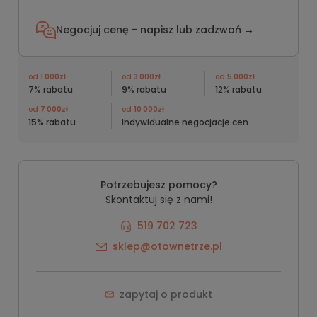
Negocjuj cenę - napisz lub
zadzwoń →
od
1 000zł
od
3 000zł
od
5 000zł
7% rabatu
9% rabatu
12% rabatu
od
7 000zł
od
10 000zł
15% rabatu
Indywidualne negocjacje cen
Potrzebujesz pomocy?
Skontaktuj się z nami!
519 702 723
sklep@otownetrze.pl
zapytaj o produkt