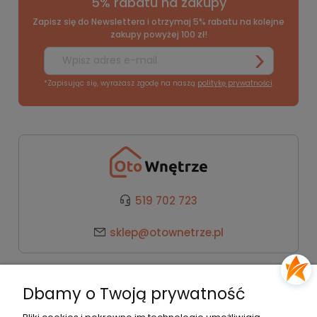
5% rabatu na zakupy
Zapisz się do Newslettera i otrzymaj 5% rabatu na kolejne
zakupy powyżej 100 zł!
*Zapisując się, wyrażasz zgodę na naszą
politykę prywatności
.
519 702 723
sklep@otownetrze.pl
Kategorie
Dbamy o Twoją prywatność
Pomoc