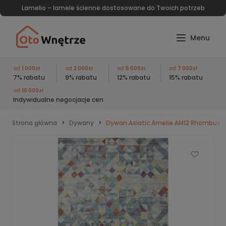
Lamelio – lamele ścienne dostosowane do Twoich potrzeb
od
1 000zł
od
3 000zł
od
5 000zł
od
7 000zł
7% rabatu
9% rabatu
12% rabatu
15% rabatu
od
10 000zł
Indywidualne negocjacje cen
Strona główna
Dywany
Dywan Asiatic Amelie AM12 Rhombus 