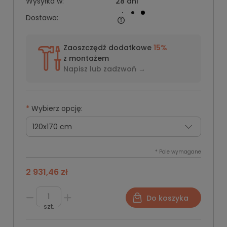
Wysyłka w:
28 dni
Dostawa:
Zaoszczędź dodatkowe
15%
z montażem
Napisz lub
zadzwoń →
*
Wybierz opcję:
*
Pole wymagane
2 931,46 zł
Do koszyka
szt.