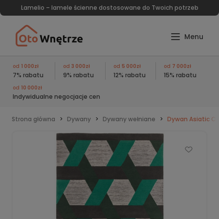
Lamelio – lamele ścienne dostosowane do Twoich potrzeb
od
1 000zł
od
3 000zł
od
5 000zł
od
7 000zł
7% rabatu
9% rabatu
12% rabatu
15% rabatu
od
10 000zł
Indywidualne negocjacje cen
Strona główna
Dywany
Dywany wełniane
Dywan Asiatic 