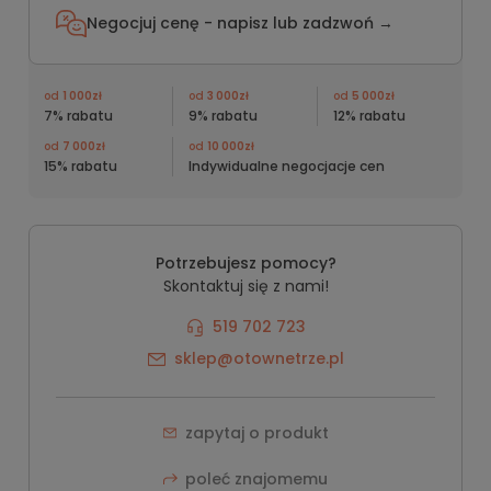
Negocjuj cenę - napisz lub
zadzwoń →
od
1 000zł
od
3 000zł
od
5 000zł
7% rabatu
9% rabatu
12% rabatu
od
7 000zł
od
10 000zł
15% rabatu
Indywidualne negocjacje cen
Potrzebujesz pomocy?
Skontaktuj się z nami!
519 702 723
sklep@otownetrze.pl
zapytaj o produkt
poleć znajomemu