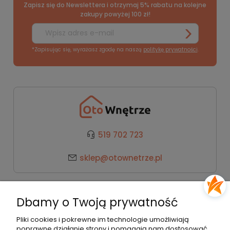
Zapisz się do Newslettera i otrzymaj 5% rabatu na kolejne
zakupy powyżej 100 zł!
*Zapisując się, wyrażasz zgodę na naszą
politykę prywatności
.
519 702 723
sklep@otownetrze.pl
Kategorie
Dbamy o Twoją prywatność
Pomoc
Pliki cookies i pokrewne im technologie umożliwiają
poprawne działanie strony i pomagają nam dostosować