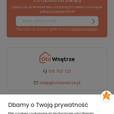
5% rabatu na zakupy
Zapisz się do Newslettera i otrzymaj 5% rabatu na kolejne
zakupy powyżej 100 zł!
*Zapisując się, wyrażasz zgodę na naszą
politykę prywatności
.
519 702 723
sklep@otownetrze.pl
Kategorie
Dbamy o Twoją prywatność
Pomoc
Pliki cookies i pokrewne im technologie umożliwiają