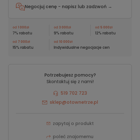
Negocjuj cenę - napisz lub
zadzwoń →
od
1 000zł
od
3 000zł
od
5 000zł
7% rabatu
9% rabatu
12% rabatu
od
7 000zł
od
10 000zł
15% rabatu
Indywidualne negocjacje cen
Potrzebujesz pomocy?
Skontaktuj się z nami!
519 702 723
sklep@otownetrze.pl
zapytaj o produkt
poleć znajomemu