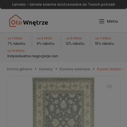
Lamelio – lamele ścienne dostosowane do Twoich potrzeb
od
1 000zł
od
3 000zł
od
5 000zł
od
7 000zł
7% rabatu
9% rabatu
12% rabatu
15% rabatu
od
10 000zł
Indywidualne negocjacje cen
Strona główna
Dywany
Dywany wełniane
Dywan Asiatic C