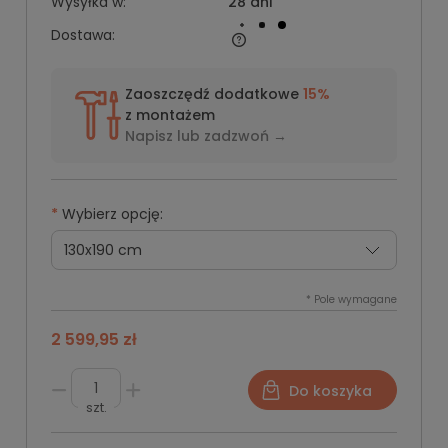
Wysyłka w:
28 dni
Dostawa:
Zaoszczędź dodatkowe
15%
z montażem
Napisz lub
zadzwoń →
*
Wybierz opcję:
*
Pole wymagane
2 599,95 zł
Do koszyka
szt.