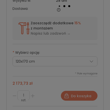
Wysyłka w:
28 dni
Dostawa:
Zaoszczędź dodatkowe
15%
z montażem
Napisz lub
zadzwoń →
*
Wybierz opcję:
*
Pole wymagane
2 173,73 zł
Do koszyka
szt.