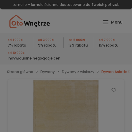
Lamelio – lamele ścienne dostosowane do Twoich potrzeb
od
1 000zł
od
3 000zł
od
5 000zł
od
7 000zł
7% rabatu
9% rabatu
12% rabatu
15% rabatu
od
10 000zł
Indywidualne negocjacje cen
Strona główna
Dywany
Dywany z wiskozy
Dywan Asiatic K