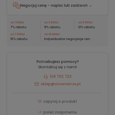
Negocjuj cenę - napisz lub
zadzwoń →
od
1 000zł
od
3 000zł
od
5 000zł
7% rabatu
9% rabatu
12% rabatu
od
7 000zł
od
10 000zł
15% rabatu
Indywidualne negocjacje cen
Potrzebujesz pomocy?
Skontaktuj się z nami!
519 702 723
sklep@otownetrze.pl
zapytaj o produkt
poleć znajomemu