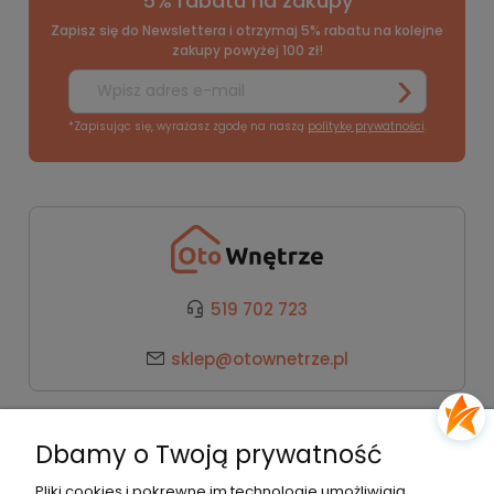
5% rabatu na zakupy
Zapisz się do Newslettera i otrzymaj 5% rabatu na kolejne
zakupy powyżej 100 zł!
*Zapisując się, wyrażasz zgodę na naszą
politykę prywatności
.
519 702 723
sklep@otownetrze.pl
Kategorie
Dbamy o Twoją prywatność
Pomoc
Pliki cookies i pokrewne im technologie umożliwiają