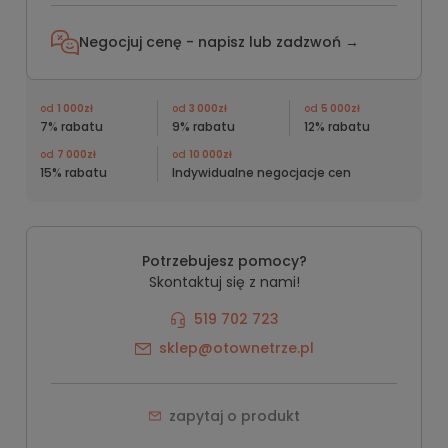
Negocjuj cenę - napisz lub
zadzwoń →
od
1 000zł
od
3 000zł
od
5 000zł
7% rabatu
9% rabatu
12% rabatu
od
7 000zł
od
10 000zł
15% rabatu
Indywidualne negocjacje cen
Potrzebujesz pomocy?
Skontaktuj się z nami!
519 702 723
sklep@otownetrze.pl
zapytaj o produkt