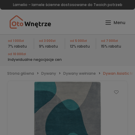
Lamelio – lamele ścienne dostosowane do Twoich potrzeb
od
1 000zł
od
3 000zł
od
5 000zł
od
7 000zł
7% rabatu
9% rabatu
12% rabatu
15% rabatu
od
10 000zł
Indywidualne negocjacje cen
Strona główna
Dywany
Dywany wełniane
Dywan Asiatic Ma