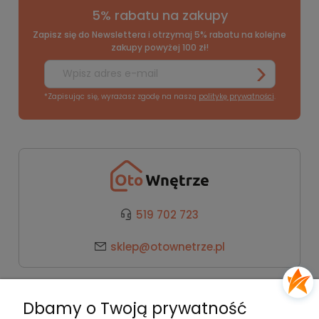
5% rabatu na zakupy
Zapisz się do Newslettera i otrzymaj 5% rabatu na kolejne
zakupy powyżej 100 zł!
*Zapisując się, wyrażasz zgodę na naszą
politykę prywatności
.
519 702 723
sklep@otownetrze.pl
Kategorie
Dbamy o Twoją prywatność