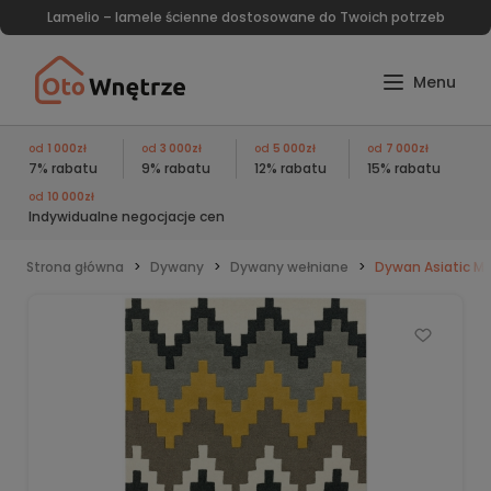
Lamelio – lamele ścienne dostosowane do Twoich potrzeb
od
1 000zł
od
3 000zł
od
5 000zł
od
7 000zł
7% rabatu
9% rabatu
12% rabatu
15% rabatu
od
10 000zł
Indywidualne negocjacje cen
Strona główna
Dywany
Dywany wełniane
Dywan Asiatic M