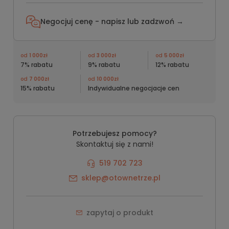
Negocjuj cenę - napisz lub
zadzwoń →
od
1 000zł
od
3 000zł
od
5 000zł
7% rabatu
9% rabatu
12% rabatu
od
7 000zł
od
10 000zł
15% rabatu
Indywidualne negocjacje cen
Potrzebujesz pomocy?
Skontaktuj się z nami!
519 702 723
sklep@otownetrze.pl
zapytaj o produkt