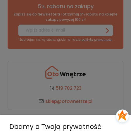
5% rabatu na zakupy
Zapisz się do Newslettera i otrzymaj 5% rabatu na kolejne
zakupy powyżej 100 zł!
*Zapisując się, wyrażasz zgodę na naszą
politykę prywatności
.
519 702 723
sklep@otownetrze.pl
Kategorie
Dbamy o Twoją prywatność