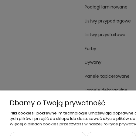
Podłogi laminowane
Listwy przypodłogowe
Listwy przysfuitowe
Farby
Dywany
Panele tapicerowane
Lamele dekoracyjne
Dbamy o Twoją prywatność
Płytki
Pliki cookies i pokrewne im technologie umożliwiają poprawne
Spieki
tych plików i przejść do sklepu lub dostosować użycie plików do
Więcej o plikach cookies przeczytasz w naszej Polityce prywatn
Oświetlenie