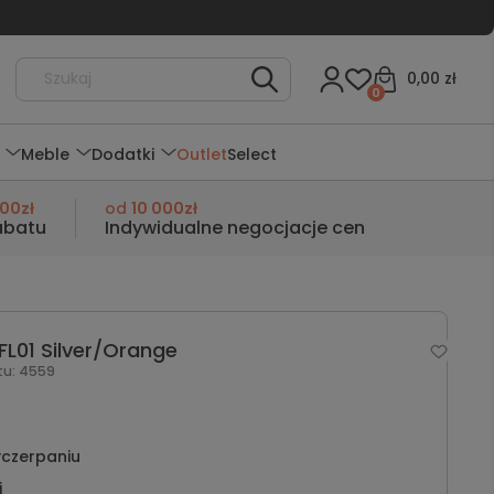
0,00 zł
0
Meble
Dodatki
Outlet
Select
000zł
od
10 000zł
abatu
Indywidualne negocjacje cen
FL01 Silver/Orange
tu:
4559
czerpaniu
i