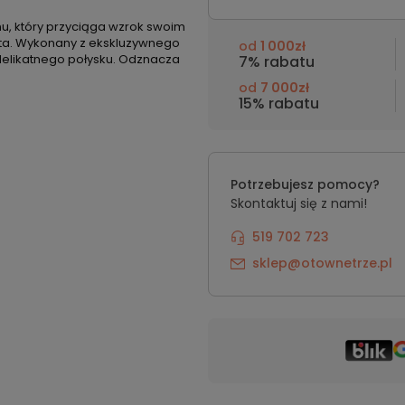
nu, który przyciąga wzrok swoim
ta. Wykonany z ekskluzywnego
od
1 000zł
 delikatnego połysku. Odznacza
7% rabatu
od
7 000zł
15% rabatu
Potrzebujesz pomocy?
Skontaktuj się z nami!
519 702 723
sklep@otownetrze.pl