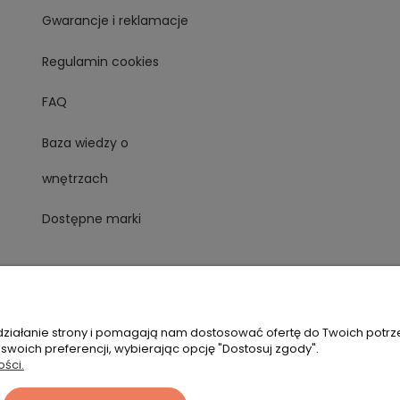
Gwarancje i reklamacje
Regulamin cookies
FAQ
Baza wiedzy o
wnętrzach
Dostępne marki
 działanie strony i pomagają nam dostosować ofertę do Twoich potr
 swoich preferencji, wybierając opcję "Dostosuj zgody".
ości.