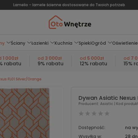
Lamelio – lamele ścienne dostosowane do Twoich potrzeb
ny
Ściany
Łazienki
Kuchnia
Spieki
Ogród
Oświetlenie
d
1 000zł
od
3 000zł
od
5 000zł
od
7 
% rabatu
9% rabatu
12% rabatu
15% r
xus FL01 Silver/Orange
Dywan Asiatic Nexus 
Producent:
Asiatic
| Kod produk
Dostępność:
na wy
Wysyłka w:
28 dn