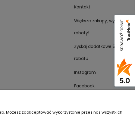
Kontakt
Większe zakupy, wyższe
SPRAWDŹ OPINIE
rabaty!
Zyskaj dodatkowe 5%
rabatu
Instagram
5.0
Facebook
YouTube
zeb. Możesz zaakceptować wykorzystanie przez nas wszystkich