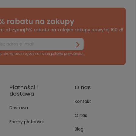
% rabatu na zakupy
a i otrzymaj 5% rabatu na kolejne zakupy powyżej 100 zł!
ąc się, wyrażasz zgodę na naszą
politykę prywatności
.
Płatności i
O nas
dostawa
Kontakt
Dostawa
O nas
Formy płatności
Blog