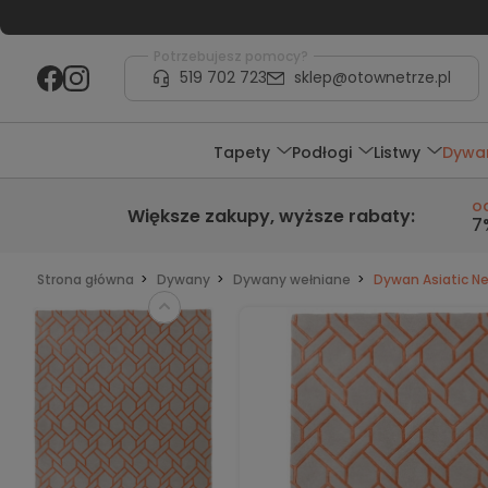
Potrzebujesz pomocy?
519 702 723
sklep@otownetrze.pl
Tapety
Podłogi
Listwy
Dywa
o
Większe zakupy,
wyższe rabaty
:
7
Strona główna
Dywany
Dywany wełniane
Dywan Asiatic Ne