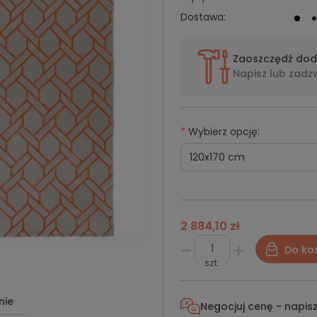
Dostawa:
Zaoszczędź do
Napisz lub
zadz
*
Wybierz opcję:
2 884,10 zł
Do ko
szt.
nie
Negocjuj cenę - napis