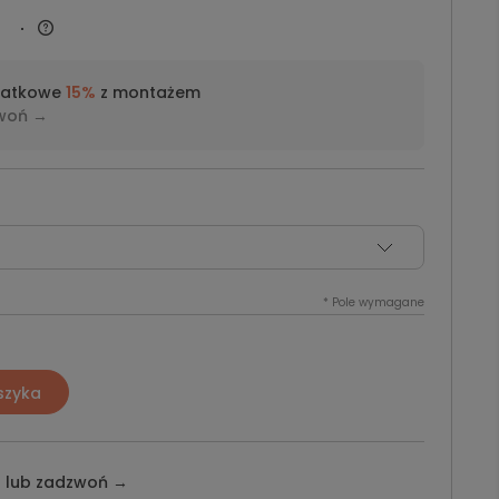
datkowe
15%
z montażem
woń →
*
Pole wymagane
szyka
z lub
zadzwoń →