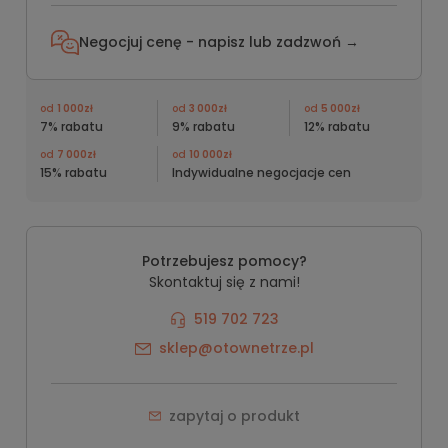
Negocjuj cenę - napisz lub
zadzwoń →
od
1 000zł
od
3 000zł
od
5 000zł
7% rabatu
9% rabatu
12% rabatu
od
7 000zł
od
10 000zł
15% rabatu
Indywidualne negocjacje cen
Potrzebujesz pomocy?
Skontaktuj się z nami!
519 702 723
sklep@otownetrze.pl
zapytaj o produkt