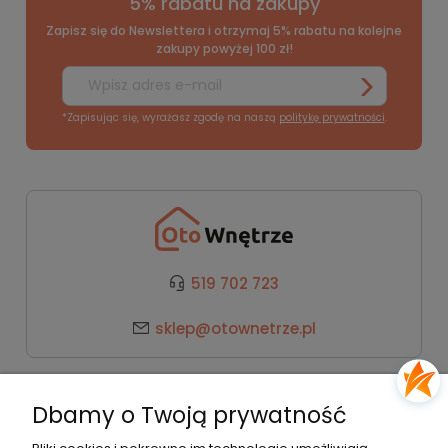
5% rabatu na zakupy
Zapisz się do Newslettera i otrzymaj 5% rabatu na kolejne
zakupy powyżej 100 zł!
*Zapisując się, wyrażasz zgodę na naszą
politykę prywatności
.
519 702 723
sklep@otownetrze.pl
Kategorie
Dbamy o Twoją prywatność
Pomoc