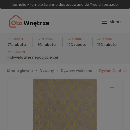
Lamelio – lamele ścienne dostosowane do Twoich potrzeb
od
1 000zł
od
3 000zł
od
5 000zł
od
7 000zł
7% rabatu
9% rabatu
12% rabatu
15% rabatu
od
10 000zł
Indywidualne negocjacje cen
Strona główna
Dywany
Dywany wełniane
Dywan Asiatic Nex