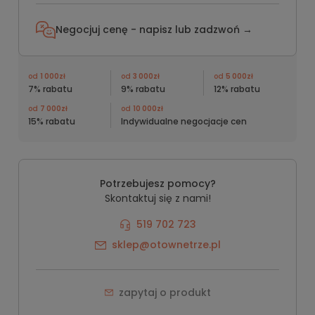
Negocjuj cenę - napisz lub
zadzwoń →
od
1 000zł
od
3 000zł
od
5 000zł
7% rabatu
9% rabatu
12% rabatu
od
7 000zł
od
10 000zł
15% rabatu
Indywidualne negocjacje cen
Potrzebujesz pomocy?
Skontaktuj się z nami!
519 702 723
sklep@otownetrze.pl
zapytaj o produkt