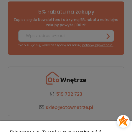
5% rabatu na zakupy
Zapisz się do Newslettera i otrzymaj 5% rabatu na kolejne
zakupy powyżej 100 zł!
*Zapisując się, wyrażasz zgodę na naszą
politykę prywatności
.
519 702 723
sklep@otownetrze.pl
Kategorie