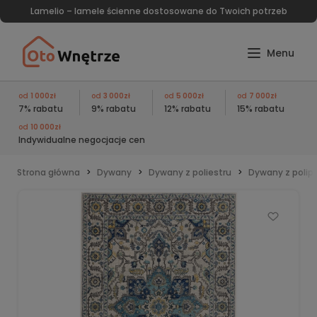
Lamelio – lamele ścienne dostosowane do Twoich potrzeb
od
1 000zł
od
3 000zł
od
5 000zł
od
7 000zł
7% rabatu
9% rabatu
12% rabatu
15% rabatu
od
10 000zł
Indywidualne negocjacje cen
Strona główna
Dywany
Dywany z poliestru
Dywany z polip