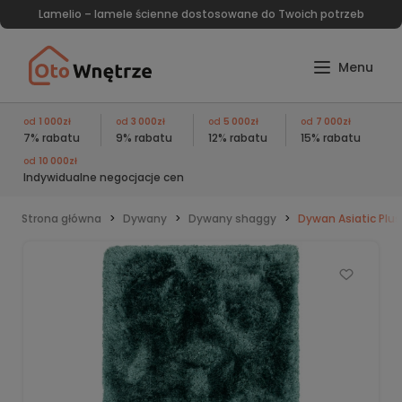
Lamelio – lamele ścienne dostosowane do Twoich potrzeb
od
1 000zł
od
3 000zł
od
5 000zł
od
7 000zł
7% rabatu
9% rabatu
12% rabatu
15% rabatu
od
10 000zł
Indywidualne negocjacje cen
Strona główna
Dywany
Dywany shaggy
Dywan Asiatic Plus