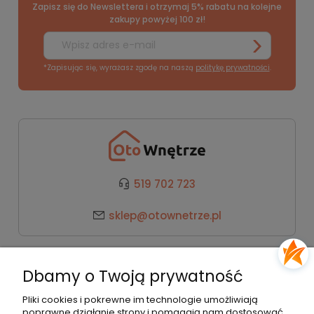
Zapisz się do Newslettera i otrzymaj 5% rabatu na kolejne
zakupy powyżej 100 zł!
*Zapisując się, wyrażasz zgodę na naszą
politykę prywatności
.
519 702 723
sklep@otownetrze.pl
Kategorie
Dbamy o Twoją prywatność
Pomoc
Pliki cookies i pokrewne im technologie umożliwiają
poprawne działanie strony i pomagają nam dostosować