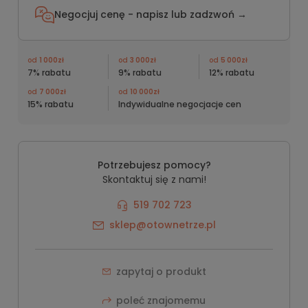
Negocjuj cenę - napisz lub
zadzwoń →
od
1 000zł
od
3 000zł
od
5 000zł
7% rabatu
9% rabatu
12% rabatu
od
7 000zł
od
10 000zł
15% rabatu
Indywidualne negocjacje cen
Potrzebujesz pomocy?
Skontaktuj się z nami!
519 702 723
sklep@otownetrze.pl
zapytaj o produkt
poleć znajomemu