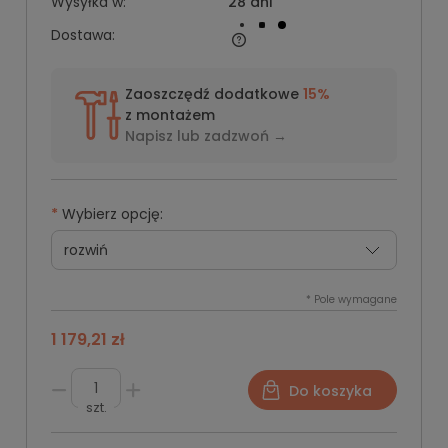
Wysyłka w:
28 dni
Dostawa:
Zaoszczędź dodatkowe
15%
z montażem
Napisz lub
zadzwoń →
*
Wybierz opcję:
*
Pole wymagane
1 179,21 zł
Do koszyka
szt.