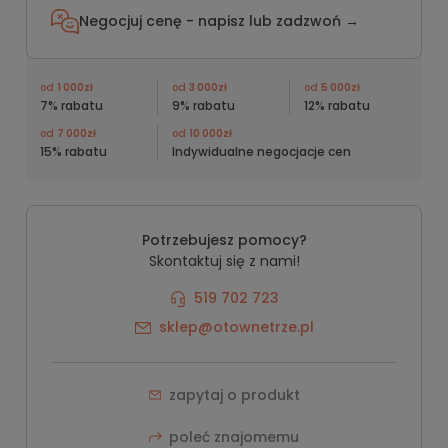
Negocjuj cenę - napisz lub
zadzwoń →
od
1 000zł
od
3 000zł
od
5 000zł
7% rabatu
9% rabatu
12% rabatu
od
7 000zł
od
10 000zł
15% rabatu
Indywidualne negocjacje cen
Potrzebujesz pomocy?
Skontaktuj się z nami!
519 702 723
sklep@otownetrze.pl
zapytaj o produkt
poleć znajomemu