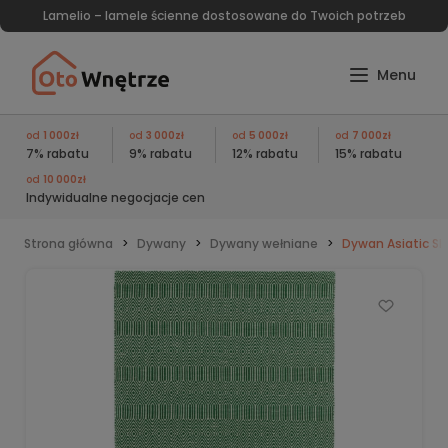
Lamelio – lamele ścienne dostosowane do Twoich potrzeb
od
1 000zł
od
3 000zł
od
5 000zł
od
7 000zł
7% rabatu
9% rabatu
12% rabatu
15% rabatu
od
10 000zł
Indywidualne negocjacje cen
Strona główna
Dywany
Dywany wełniane
Dywan Asiatic Sl