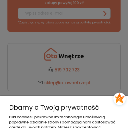
zakupy powyżej 100 zł!
*Zapisując się, wyrażasz zgodę na naszą
politykę prywatności
.
519 702 723
sklep@otownetrze.pl
Kategorie
Dbamy o Twoją prywatność
Pomoc
Pliki cookies i pokrewne im technologie umożliwiają
poprawne działanie strony i pomagają nam dostosować
ofertę do Twoich potrzeb. Możesz zaakceptować