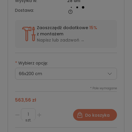
Wysyłka w:
28 dni
Dostawa:
Zaoszczędź dodatkowe
15%
z montażem
Napisz lub
zadzwoń →
*
Wybierz opcję:
*
Pole wymagane
563,56 zł
Do koszyka
szt.