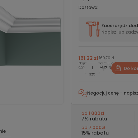
Dostawa:
Zaoszczędź do
Napisz lub
zadz
161,22 zł
169,70 zł
Najniższa cena z 30 dni przed
obniżką:
153,43 zł
Do ko
szt.
Negocjuj cenę - napis
od
1 000zł
7% rabatu
od
7 000zł
nie
15% rabatu