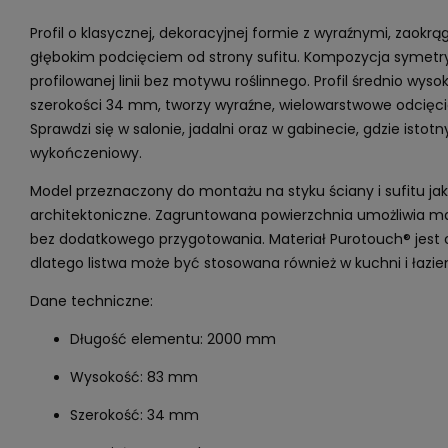
Profil o klasycznej, dekoracyjnej formie z wyraźnymi, zaokrą
głębokim podcięciem od strony sufitu. Kompozycja symetry
profilowanej linii bez motywu roślinnego. Profil średnio wyso
szerokości 34 mm, tworzy wyraźne, wielowarstwowe odcięcie
Sprawdzi się w salonie, jadalni oraz w gabinecie, gdzie istotn
wykończeniowy.
Model przeznaczony do montażu na styku ściany i sufitu j
architektoniczne. Zagruntowana powierzchnia umożliwia 
bez dodatkowego przygotowania. Materiał Purotouch® jest o
dlatego listwa może być stosowana również w kuchni i łazie
Dane techniczne:
Długość elementu: 2000 mm
Wysokość: 83 mm
Szerokość: 34 mm