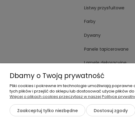
Listwy przysfuitowe
Farby
Dywany
Panele tapicerowane
Lamele dekoracyjne
Dbamy o Twoją prywatność
Płytki
Pliki cookies i pokrewne im technologie umożliwiają poprawne
Spieki
tych plików i przejść do sklepu lub dostosować użycie plików do
Więcej o plikach cookies przeczytasz w naszej Polityce prywatn
Oświetlenie
Zaakceptuj tylko niezbędne
Dostosuj zgody
©2026 Wszelkie Prawa Zastrzeżone | otoWnętrze.pl