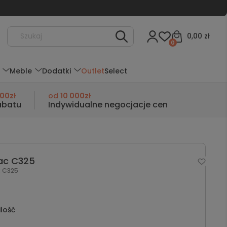
0,00 zł
0
Meble
Dodatki
Outlet
Select
000zł
od
10 000zł
abatu
Indywidualne negocjacje cen
ac C325
:
C325
ilość