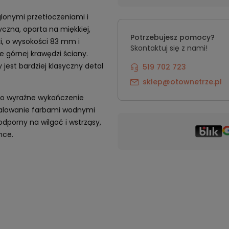
glonymi przetłoczeniami i
czna, oparta na miękkiej,
Potrzebujesz pomocy?
ki, o wysokości 83 mm i
Skontaktuj się z nami!
 górnej krawędzi ściany.
y jest bardziej klasyczny detal
519 702 723
sklep@otownetrze.pl
ako wyraźne wykończenie
malowanie farbami wodnymi
dporny na wilgoć i wstrząsy,
nce.