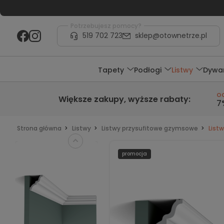
Potrzebujesz pomocy?
519 702 723
sklep@otownetrze.pl
Tapety
Podłogi
Listwy
Dywa
o
Większe zakupy,
wyższe rabaty
:
7
Strona główna
Listwy
Listwy przysufitowe gzymsowe
List
promocja