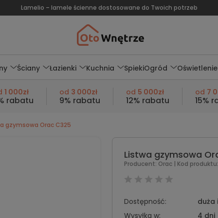
Lamelio – lamele ścienne dostosowane do Twoich potrzeb
ny
Ściany
Łazienki
Kuchnia
Spieki
Ogród
Oświetlenie
d
1 000zł
od
3 000zł
od
5 000zł
od
7 
% rabatu
9% rabatu
12% rabatu
15% r
wa gzymsowa Orac C325
Listwa gzymsowa Or
Producent:
Orac
| Kod produktu
Dostępność:
duża 
Wysyłka w:
4 dni