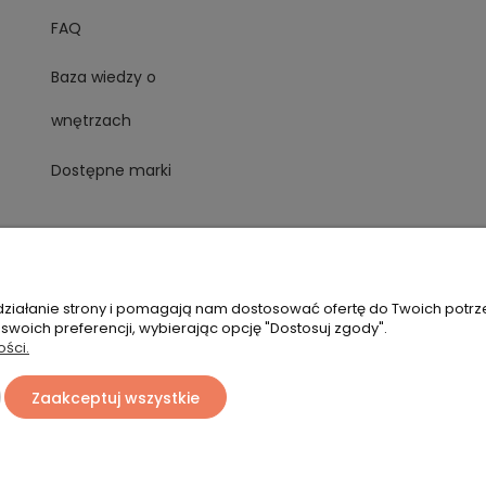
FAQ
Baza wiedzy o
wnętrzach
Dostępne marki
 działanie strony i pomagają nam dostosować ofertę do Twoich potr
 swoich preferencji, wybierając opcję "Dostosuj zgody".
ości.
Zaakceptuj wszystkie