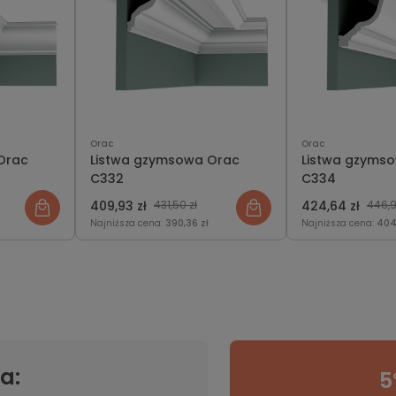
Orac
Orac
Orac
Listwa gzymsowa Orac
Listwa gzyms
C332
C334
409,93 zł
431,50 zł
424,64 zł
446,9
Najniższa cena:
390,36 zł
Najniższa cena:
404
a:
5