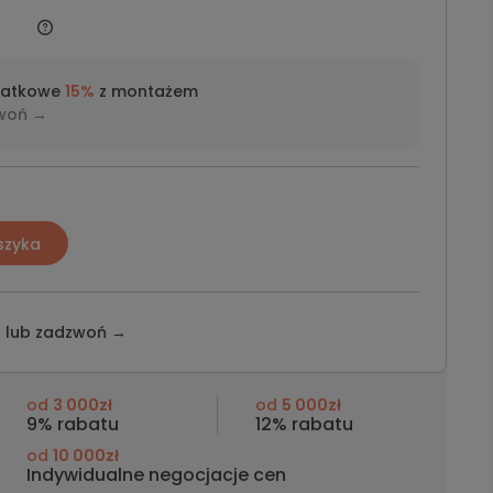
datkowe
15%
z montażem
woń →
szyka
z lub
zadzwoń →
od
3 000zł
od
5 000zł
9% rabatu
12% rabatu
od
10 000zł
Indywidualne negocjacje cen