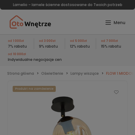
Lamelio – lamele ścienne dostosowane do Twoich potrzeb
od
1 000zł
od
3 000zł
od
5 000zł
od
7 000zł
7% rabatu
9% rabatu
12% rabatu
15% rabatu
od
10 000zł
Indywidualne negocjacje cen
Strona główna
Oświetlenie
Lampy wiszące
FLOW 1 MIODO
Produkt na zamówienie