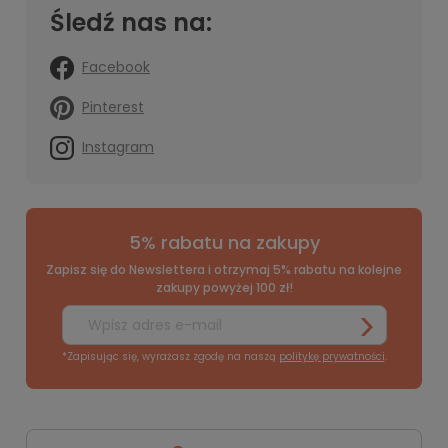
Śledź nas na:
Facebook
Pinterest
Instagram
5% rabatu na zakupy
Zapisz się do Newslettera i otrzymaj 5% rabatu na kolejne
zakupy powyżej 100 zł!
*Zapisując się, wyrażasz zgodę na naszą
politykę prywatności
.