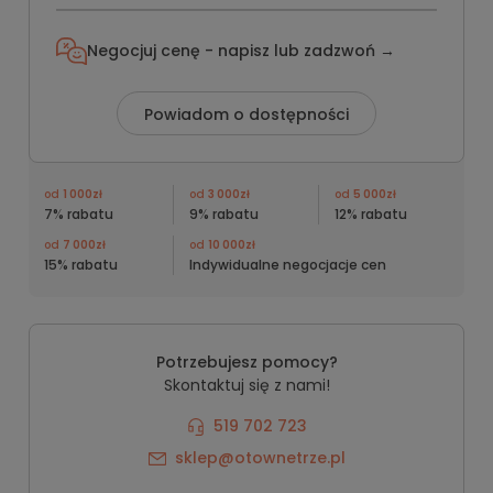
Negocjuj cenę - napisz lub
zadzwoń →
Powiadom o dostępności
od
1 000zł
od
3 000zł
od
5 000zł
7% rabatu
9% rabatu
12% rabatu
od
7 000zł
od
10 000zł
15% rabatu
Indywidualne negocjacje cen
Potrzebujesz pomocy?
Skontaktuj się z nami!
519 702 723
sklep@otownetrze.pl