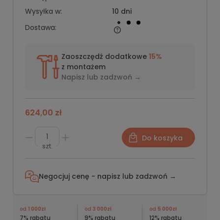
Wysyłka w:
10 dni
Dostawa:
Zaoszczędź dodatkowe
15%
z montażem
Napisz lub
zadzwoń →
624,00 zł
Do koszyka
szt.
Negocjuj cenę - napisz lub
zadzwoń →
od
1 000zł
od
3 000zł
od
5 000zł
7% rabatu
9% rabatu
12% rabatu