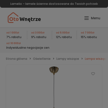
Lamelio – lamele ścienne dostosowane do Twoich potrzeb
od
1 000zł
od
3 000zł
od
5 000zł
od
7 000zł
7% rabatu
9% rabatu
12% rabatu
15% rabatu
od
10 000zł
Indywidualne negocjacje cen
Strona główna
Oświetlenie
Lampy wiszące
Lampa wisząca