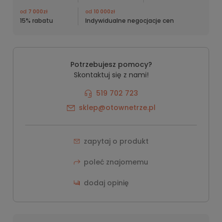
od
7 000zł
od
10 000zł
15% rabatu
Indywidualne negocjacje cen
Potrzebujesz pomocy?
Skontaktuj się z nami!
519 702 723
sklep@otownetrze.pl
zapytaj o produkt
poleć znajomemu
dodaj opinię