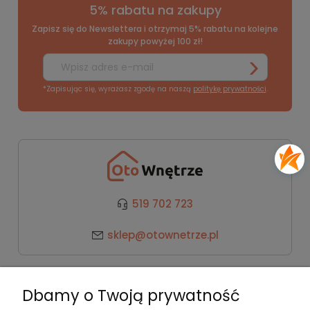
5% rabatu na zakupy
Zapisz się do Newslettera i otrzymaj 5% rabatu na kolejne
zakupy powyżej 100 zł!
*Zapisując się, wyrażasz zgodę na naszą
politykę prywatności
.
519 702 723
sklep@otownetrze.pl
Kategorie
Dbamy o Twoją prywatność