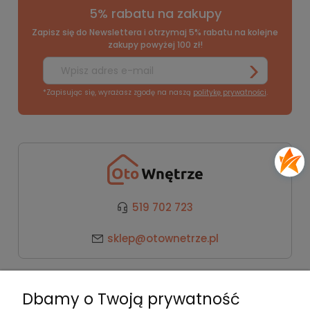
5% rabatu na zakupy
Zapisz się do Newslettera i otrzymaj 5% rabatu na kolejne
zakupy powyżej 100 zł!
*Zapisując się, wyrażasz zgodę na naszą
politykę prywatności
.
519 702 723
sklep@otownetrze.pl
Kategorie
Dbamy o Twoją prywatność