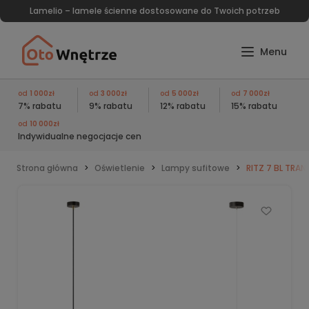
Lamelio – lamele ścienne dostosowane do Twoich potrzeb
od
1 000zł
od
3 000zł
od
5 000zł
od
7 000zł
7% rabatu
9% rabatu
12% rabatu
15% rabatu
od
10 000zł
Indywidualne negocjacje cen
Strona główna
Oświetlenie
Lampy sufitowe
RITZ 7 BL TRA