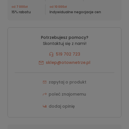
od
7 000zł
od
10 000zł
15% rabatu
Indywidualne negocjacje cen
Potrzebujesz pomocy?
Skontaktuj się z nami!
519 702 723
sklep@otownetrze.pl
zapytaj o produkt
poleć znajomemu
dodaj opinię