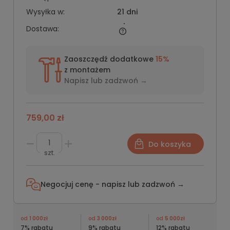
Wysyłka w:
21 dni
Dostawa:
Zaoszczędź dodatkowe
15%
z montażem
Napisz lub
zadzwoń →
759,00 zł
Do koszyka
szt.
Negocjuj cenę - napisz lub
zadzwoń →
od
1 000zł
od
3 000zł
od
5 000zł
7% rabatu
9% rabatu
12% rabatu