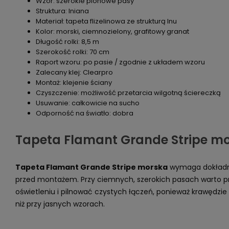
Wzór: szerokie pionowe pasy
Struktura: lniana
Materiał: tapeta flizelinowa ze strukturą lnu
Kolor: morski, ciemnozielony, grafitowy granat
Długość rolki: 8,5 m
Szerokość rolki: 70 cm
Raport wzoru: po pasie / zgodnie z układem wzoru
Zalecany klej: Clearpro
Montaż: klejenie ściany
Czyszczenie: możliwość przetarcia wilgotną ściereczką
Usuwanie: całkowicie na sucho
Odporność na światło: dobra
Tapeta Flamant Grande Stripe m
Tapeta Flamant Grande Stripe morska
wymaga dokładn
przed montażem. Przy ciemnych, szerokich pasach warto 
oświetleniu i pilnować czystych łączeń, ponieważ krawędzi
niż przy jasnych wzorach.