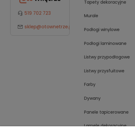
Tapety dekoracyjne
519 702 723
Murale
sklep@otownetrze.pl
Podłogi winylowe
Podłogi laminowane
Listwy przypodłogowe
Listwy przysfuitowe
Farby
Dywany
Panele tapicerowane
Lamele dekoracyjne