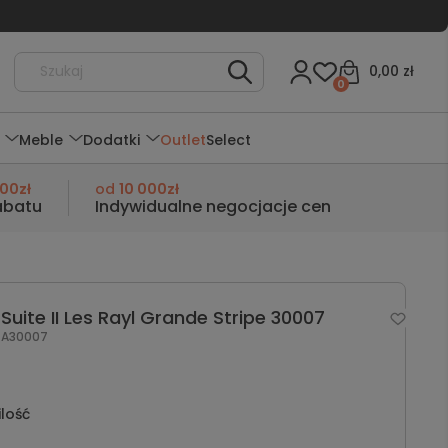
0,00 zł
0
Meble
Dodatki
Outlet
Select
000zł
od
10 000zł
abatu
Indywidualne negocjacje cen
uite II Les Rayl Grande Stripe 30007
A30007
ilość