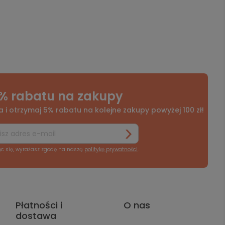
% rabatu na zakupy
a i otrzymaj 5% rabatu na kolejne zakupy powyżej 100 zł!
ąc się, wyrażasz zgodę na naszą
politykę prywatności
.
Płatności i
O nas
dostawa