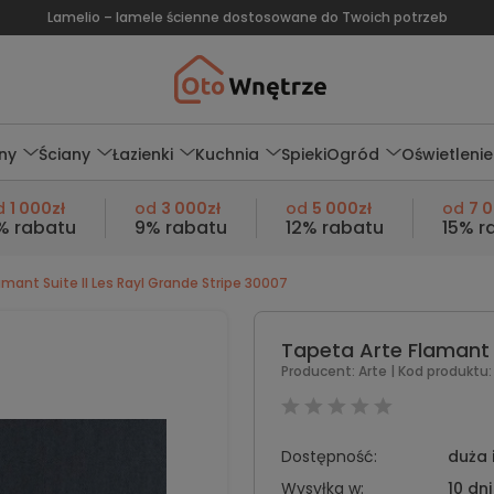
Lamelio – lamele ścienne dostosowane do Twoich potrzeb
ny
Ściany
Łazienki
Kuchnia
Spieki
Ogród
Oświetlenie
d
1 000zł
od
3 000zł
od
5 000zł
od
7 
% rabatu
9% rabatu
12% rabatu
15% r
mant Suite II Les Rayl Grande Stripe 30007
Tapeta Arte Flamant S
Producent:
Arte
| Kod produktu:
Dostępność:
duża 
Wysyłka w:
10 dni