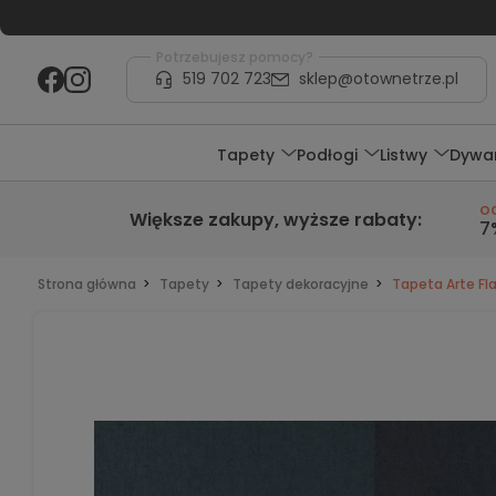
Potrzebujesz pomocy?
519 702 723
sklep@otownetrze.pl
Tapety
Podłogi
Listwy
Dywa
o
Większe zakupy,
wyższe rabaty
:
7
Strona główna
Tapety
Tapety dekoracyjne
Tapeta Arte Fla