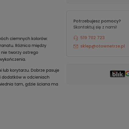
Potrzebujesz pomocy?
Skontaktuj się z nami!
519 702 723
wóch ciemnych kolorów:
granatu. Różnica między
sklep@otownetrze.pl
 nie tworzy ostrego
 wykończenia.
ni lub korytarzu. Dobrze pasuje
 i dodatków w odcieniach
iednia tam, gdzie ściana ma