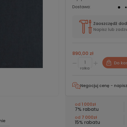
Dostawa:
Zaoszczędź do
Napisz lub
zadz
890,00 zł
Do ko
rolka
Negocjuj cenę - napis
od
1 000zł
7% rabatu
od
7 000zł
nie
15% rabatu