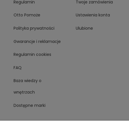
Regulamin
Twoje zamówienia
Otto Pomoże
Ustawienia konta
Polityka prywatności
Ulubione
Gwarancje i reklamacje
Regulamin cookies
FAQ
Baza wiedzy o
wnętrzach
Dostępne marki