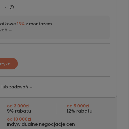
datkowe
15%
z montażem
woń →
szyka
z lub
zadzwoń →
od
3 000zł
od
5 000zł
9% rabatu
12% rabatu
od
10 000zł
Indywidualne negocjacje cen