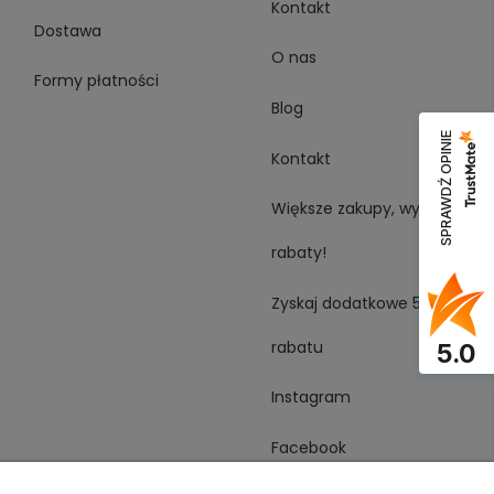
Kontakt
Dostawa
O nas
Formy płatności
Blog
SPRAWDŹ OPINIE
Kontakt
Większe zakupy, wyższe
rabaty!
Zyskaj dodatkowe 5%
rabatu
5.0
Instagram
Facebook