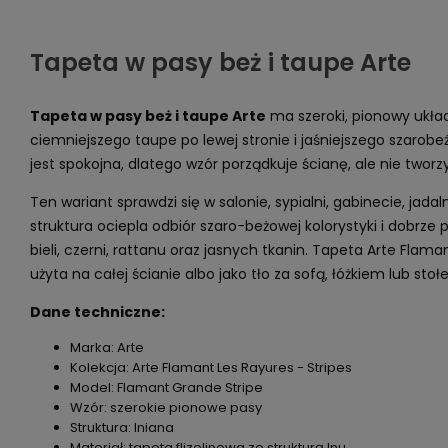
Tapeta w pasy beż i taupe Arte
Tapeta w pasy beż i taupe Arte
ma szeroki, pionowy ukła
ciemniejszego taupe po lewej stronie i jaśniejszego szarobe
jest spokojna, dlatego wzór porządkuje ścianę, ale nie two
Ten wariant sprawdzi się w salonie, sypialni, gabinecie, jadaln
struktura ociepla odbiór szaro-beżowej kolorystyki i dobrze
bieli, czerni, rattanu oraz jasnych tkanin. Tapeta Arte Fla
użyta na całej ścianie albo jako tło za sofą, łóżkiem lub stoł
Dane techniczne:
Marka: Arte
Kolekcja: Arte Flamant Les Rayures - Stripes
Model: Flamant Grande Stripe
Wzór: szerokie pionowe pasy
Struktura: lniana
Materiał: tapeta flizelinowa ze strukturą lnu