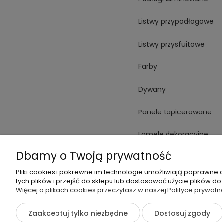
Listwy przypodłogowe
Listwy przysfuitowe
Farby
Dywany
Panele tapicerowane
Lamele dekoracyjne
Dbamy o Twoją prywatność
Płytki
Pliki cookies i pokrewne im technologie umożliwiają poprawne
Spieki
tych plików i przejść do sklepu lub dostosować użycie plików do
Więcej o plikach cookies przeczytasz w naszej Polityce prywatn
Oświetlenie
Zaakceptuj tylko niezbędne
Dostosuj zgody