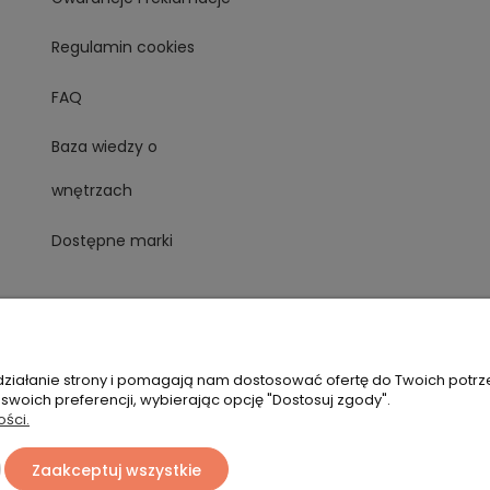
Regulamin cookies
FAQ
Baza wiedzy o
wnętrzach
Dostępne marki
 działanie strony i pomagają nam dostosować ofertę do Twoich potr
 swoich preferencji, wybierając opcję "Dostosuj zgody".
ości.
Zaakceptuj wszystkie