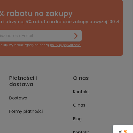
% rabatu na zakupy
a i otrzymaj 5% rabatu na kolejne zakupy powyżej 100 zł!
ąc się, wyrażasz zgodę na naszą
politykę prywatności
.
Płatności i
O nas
dostawa
Kontakt
Dostawa
O nas
Formy płatności
Blog
Kontakt