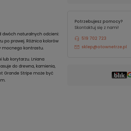
Potrzebujesz pomocy?
Skontaktuj się z nami!
d dwóch naturalnych odcieni:
519 702 723
żu po prawej. Różnica kolorów
sklep@otownetrze.pl
rzy mocnego kontrastu.
i lub korytarzu. Lniana
 pasuje do drewna, kamienia,
mant Grande Stripe może być
em.