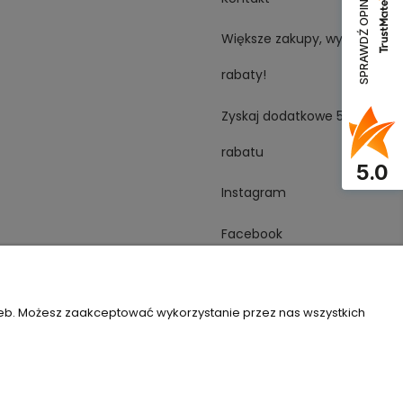
SPRAWDŹ OPINIE
Większe zakupy, wyższe
rabaty!
Zyskaj dodatkowe 5%
rabatu
5.0
Instagram
Facebook
YouTube
zeb. Możesz zaakceptować wykorzystanie przez nas wszystkich