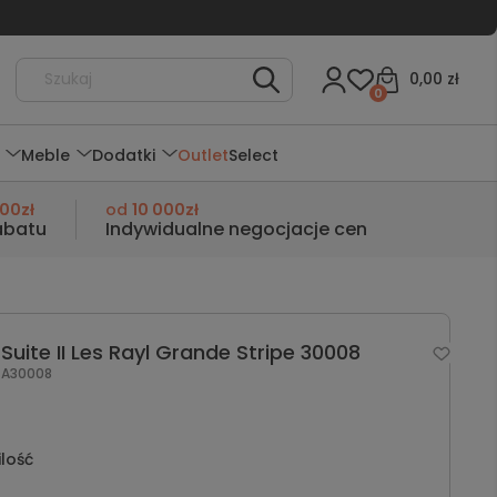
0,00 zł
0
Meble
Dodatki
Outlet
Select
000zł
od
10 000zł
abatu
Indywidualne negocjacje cen
uite II Les Rayl Grande Stripe 30008
A30008
ilość