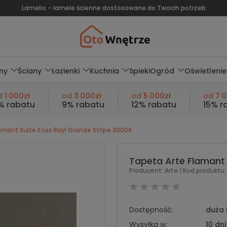
Lamelio – lamele ścienne dostosowane do Twoich potrzeb
ny
Ściany
Łazienki
Kuchnia
Spieki
Ogród
Oświetlenie
d
1 000zł
od
3 000zł
od
5 000zł
od
7 
% rabatu
9% rabatu
12% rabatu
15% r
mant Suite II Les Rayl Grande Stripe 30008
Tapeta Arte Flamant S
Producent:
Arte
| Kod produktu:
Dostępność:
duża 
Wysyłka w:
10 dni