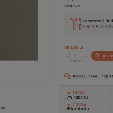
Dostawa:
Zaoszczędź do
Napisz lub
zadz
890,00 zł
Do ko
rolka
Negocjuj cenę - napis
od
1 000zł
7% rabatu
od
7 000zł
nie
15% rabatu