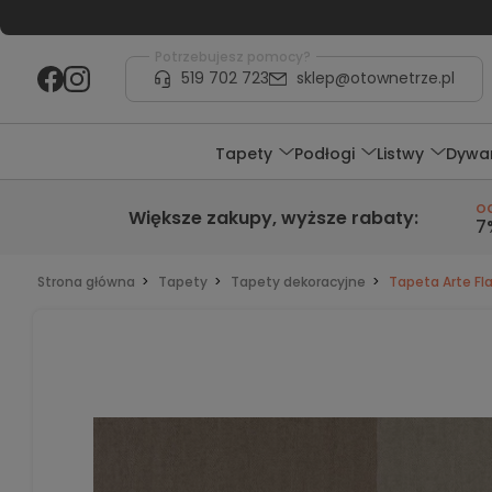
Potrzebujesz pomocy?
519 702 723
sklep@otownetrze.pl
Tapety
Podłogi
Listwy
Dywa
o
Większe zakupy,
wyższe rabaty
:
7
Strona główna
Tapety
Tapety dekoracyjne
Tapeta Arte Fla