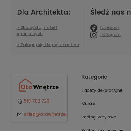
Dla Architekta:
Śledź nas n
Facebook
Skorzystaj z ofert
specjalnych
Instagram
Zaloguj się i kupuj z kontem
Kategorie
Tapety dekoracyjne
519 702 723
Murale
sklep@otownetrze.pl
Podłogi winylowe
Podłogi laminowane