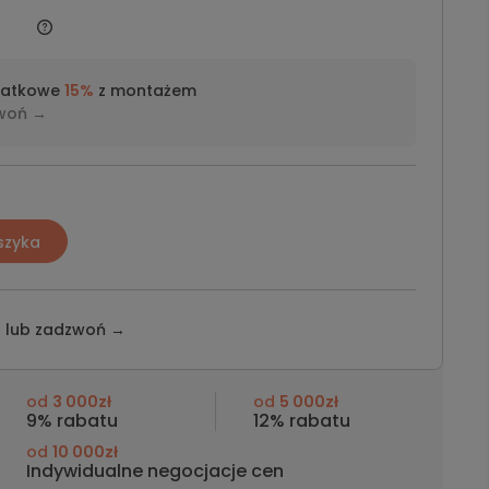
datkowe
15%
z montażem
woń →
szyka
z lub
zadzwoń →
od
3 000zł
od
5 000zł
9% rabatu
12% rabatu
od
10 000zł
Indywidualne negocjacje cen