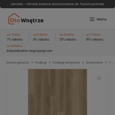
Lamelio – lamele ścienne dostosowane do Twoich potrzeb
od
1 000zł
od
3 000zł
od
5 000zł
od
7 000zł
7% rabatu
9% rabatu
12% rabatu
15% rabatu
od
10 000zł
Indywidualne negocjacje cen
Strona główna
Podłogi
Podłogi winylowe
Drewniane
Pod