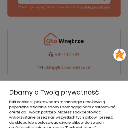
*Zapisując się, wyrażasz zgodę na naszą
politykę prywatności
.
519 702 723
sklep@otownetrze.pl
Kategorie
Dbamy o Twoją prywatność
Pomoc
Pliki cookies i pokrewne im technologie umożliwiają
poprawne działanie strony i pomagają nam dostosować
ofertę do Twoich potrzeb. Możesz zaakceptować
wykorzystanie przez nas wszystkich tych plików i przejść
Moje konto
do sklepu lub dostosować użycie plików do swoich
preferencji, wybierając opcję "Dostosuj zgody".