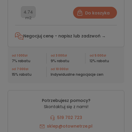
Do koszyka
m2
Negocjuj cenę - napisz lub
zadzwoń →
od
1 000zł
od
3 000zł
od
5 000zł
7% rabatu
9% rabatu
12% rabatu
od
7 000zł
od
10 000zł
15% rabatu
Indywidualne negocjacje cen
Potrzebujesz pomocy?
Skontaktuj się z nami!
519 702 723
sklep@otownetrze.pl