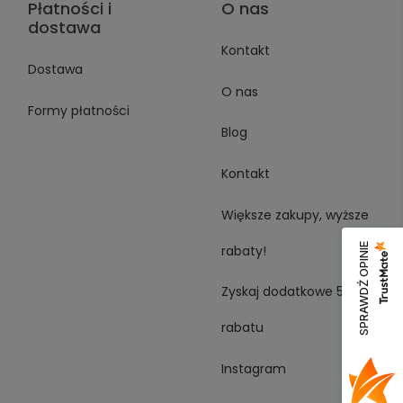
Płatności i
O nas
dostawa
Kontakt
Dostawa
O nas
Formy płatności
Blog
Kontakt
Większe zakupy, wyższe
SPRAWDŹ OPINIE
rabaty!
Zyskaj dodatkowe 5%
rabatu
Instagram