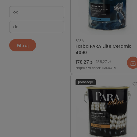
PARA
Filtruj
Farba PARA Elite Ceramic
4090
178,27 zł
188,27 zł
Najniższa cena:
169,44 zł
promocja