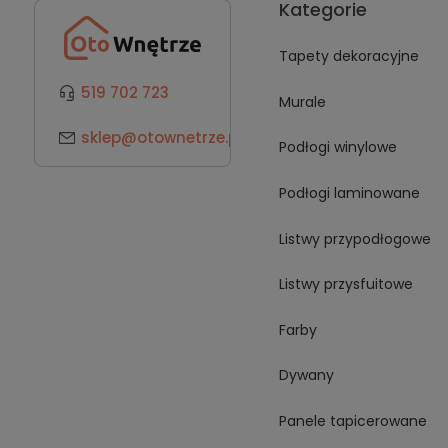
Kategorie
Tapety dekoracyjne
519 702 723
Murale
sklep@otownetrze.pl
Podłogi winylowe
Podłogi laminowane
Listwy przypodłogowe
Listwy przysfuitowe
Farby
Dywany
Panele tapicerowane