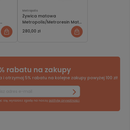
Metropolis
Żywica matowa
Metropolis/Metroresin Matt
1kg (Zestaw)
280,00 zł
% rabatu na zakupy
a i otrzymaj 5% rabatu na kolejne zakupy powyżej 100 zł!
ąc się, wyrażasz zgodę na naszą
politykę prywatności
.