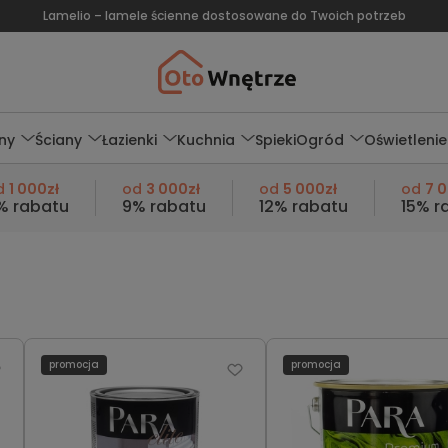
Lamelio – lamele ścienne dostosowane do Twoich potrzeb
ny
Ściany
Łazienki
Kuchnia
Spieki
Ogród
Oświetlenie
d
1 000zł
od
3 000zł
od
5 000zł
od
7 
% rabatu
9% rabatu
12% rabatu
15% r
promocja
promocja