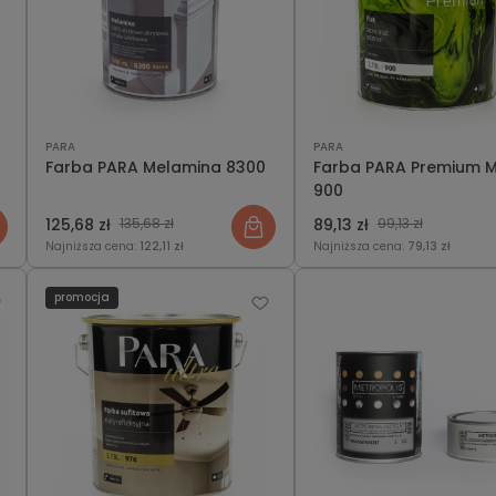
PARA
PARA
Farba PARA Melamina 8300
Farba PARA Premium 
900
125,68 zł
135,68 zł
89,13 zł
99,13 zł
Najniższa cena:
122,11 zł
Najniższa cena:
79,13 zł
promocja