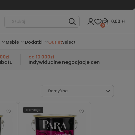
0,00 zł
0
Meble
Dodatki
Outlet
Select
000zł
od
10 000zł
abatu
Indywidualne negocjacje cen
promocja