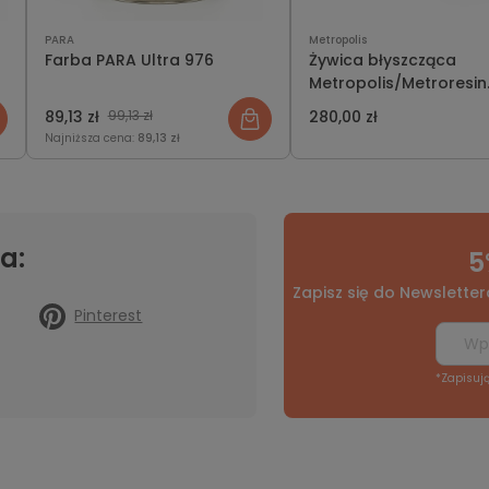
PARA
Metropolis
Farba PARA Ultra 976
Żywica błyszcząca
Metropolis/Metroresin
Gloss 1kg (Zestaw)
89,13 zł
99,13 zł
280,00 zł
Najniższa cena:
89,13 zł
a:
5
Zapisz się do Newsletter
Pinterest
*Zapisuj