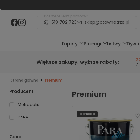
Potrzebujesz pomocy?
519 702 723
sklep@otownetrze.pl
Tapety
Podłogi
Listwy
Dywa
o
Większe zakupy,
wyższe rabaty
:
7
Strona główna
Premium
Producent
Premium
Metropolis
promocja
PARA
Cena