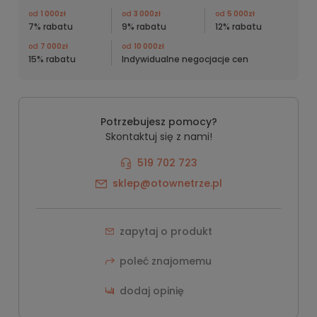
od
1 000zł
od
3 000zł
od
5 000zł
7% rabatu
9% rabatu
12% rabatu
od
7 000zł
od
10 000zł
15% rabatu
Indywidualne negocjacje cen
Potrzebujesz pomocy?
Skontaktuj się z nami!
519 702 723
sklep@otownetrze.pl
zapytaj o produkt
poleć znajomemu
dodaj opinię