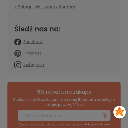
Zaloguj się i kupuj z kontem
Śledź nas na:
Facebook
Pinterest
Instagram
5% rabatu na zakupy
Zapisz się do Newslettera i otrzymaj 5% rabatu na kolejne
zakupy powyżej 100 zł!
*Zapisując się, wyrażasz zgodę na naszą
politykę prywatności
.