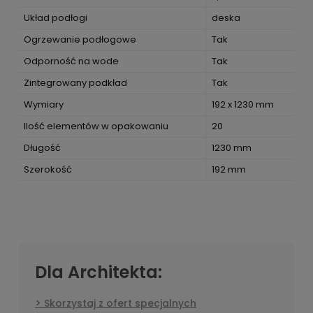
Układ podłogi
deska
Ogrzewanie podłogowe
Tak
Odporność na wode
Tak
Zintegrowany podkład
Tak
Wymiary
192 x 1230 mm
Ilość elementów w opakowaniu
20
Długość
1230 mm
Szerokość
192 mm
Dla Architekta:
Skorzystaj z ofert specjalnych