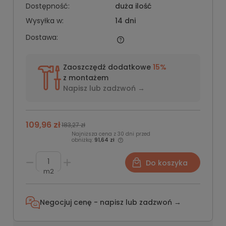
Dostępność:
duża ilość
Wysyłka w:
14 dni
Dostawa:
Zaoszczędź dodatkowe
15%
z montażem
Napisz lub
zadzwoń →
109,96 zł
183,27 zł
Najniższa cena z 30 dni przed
obniżką:
91,64 zł
Do koszyka
m2
Negocjuj cenę - napisz lub
zadzwoń →