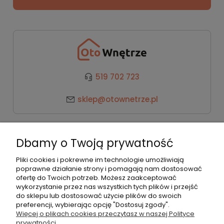
519 702 723
sklep@otownetrze.pl
Kategorie
Dbamy o Twoją prywatność
Pomoc
Pliki cookies i pokrewne im technologie umożliwiają
poprawne działanie strony i pomagają nam dostosować
ofertę do Twoich potrzeb. Możesz zaakceptować
wykorzystanie przez nas wszystkich tych plików i przejść
Moje konto
do sklepu lub dostosować użycie plików do swoich
preferencji, wybierając opcję "Dostosuj zgody".
Więcej o plikach cookies przeczytasz w naszej Polityce
Płatności i dostawa
prywatności.