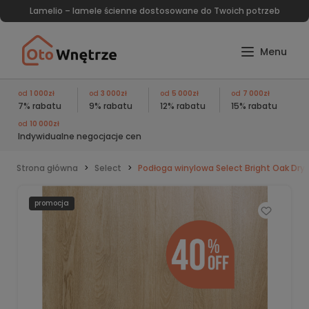
Lamelio – lamele ścienne dostosowane do Twoich potrzeb
od
1 000zł
od
3 000zł
od
5 000zł
od
7 000zł
7% rabatu
9% rabatu
12% rabatu
15% rabatu
od
10 000zł
Indywidualne negocjacje cen
Strona główna
Select
Podłoga winylowa Select Bright Oak Dry
promocja