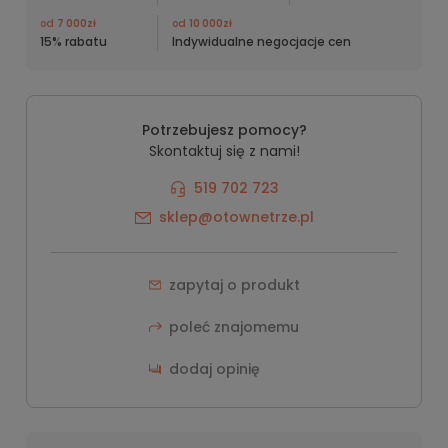
od
7 000zł
od
10 000zł
15% rabatu
Indywidualne negocjacje cen
Potrzebujesz pomocy?
Skontaktuj się z nami!
519 702 723
sklep@otownetrze.pl
zapytaj o produkt
poleć znajomemu
dodaj opinię