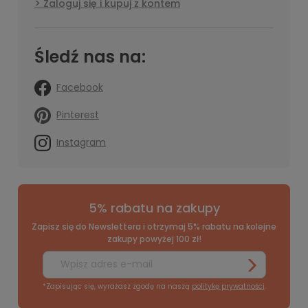
Zaloguj się i kupuj z kontem
Śledź nas na:
Facebook
Pinterest
Instagram
5% rabatu na zakupy
Zapisz się do Newslettera i otrzymaj 5% rabatu na kolejne
zakupy powyżej 100 zł!
*Zapisując się, wyrażasz zgodę na naszą
politykę prywatności
.