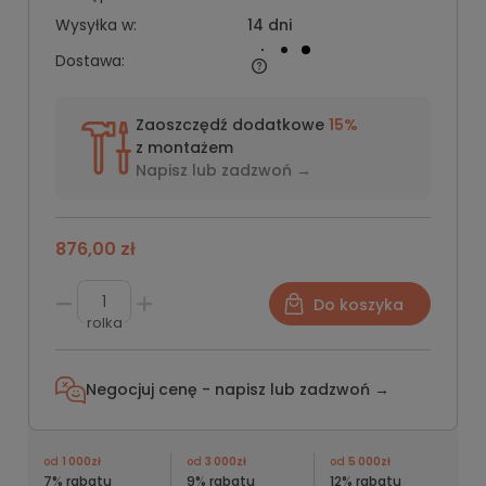
Wysyłka w:
14 dni
Dostawa:
Zaoszczędź dodatkowe
15%
z montażem
Napisz lub
zadzwoń →
876,00 zł
Do koszyka
rolka
Negocjuj cenę - napisz lub
zadzwoń →
od
1 000zł
od
3 000zł
od
5 000zł
7% rabatu
9% rabatu
12% rabatu