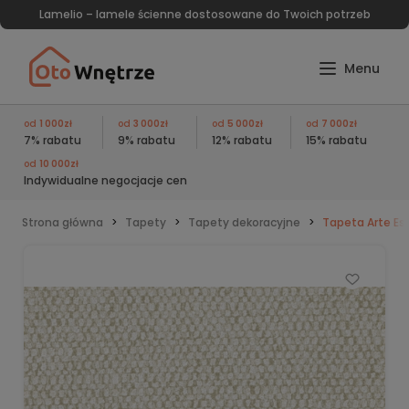
Lamelio – lamele ścienne dostosowane do Twoich potrzeb
od
1 000zł
od
3 000zł
od
5 000zł
od
7 000zł
7% rabatu
9% rabatu
12% rabatu
15% rabatu
od
10 000zł
Indywidualne negocjacje cen
Strona główna
Tapety
Tapety dekoracyjne
Tapeta Arte Es