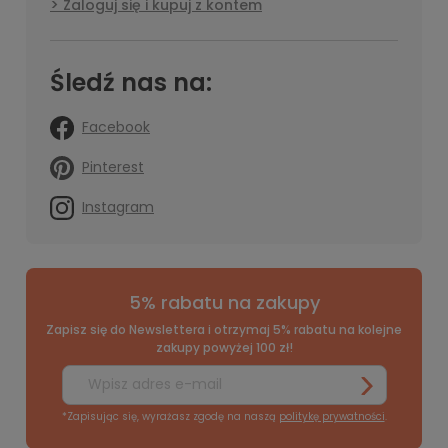
Zaloguj się i kupuj z kontem
Śledź nas na:
Facebook
Pinterest
Instagram
5% rabatu na zakupy
Zapisz się do Newslettera i otrzymaj 5% rabatu na kolejne
zakupy powyżej 100 zł!
*Zapisując się, wyrażasz zgodę na naszą
politykę prywatności
.