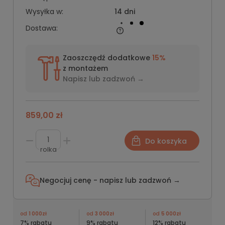
Wysyłka w:
14 dni
Dostawa:
Zaoszczędź dodatkowe
15%
z montażem
Napisz lub
zadzwoń →
859,00 zł
Do koszyka
rolka
Negocjuj cenę - napisz lub
zadzwoń →
od
1 000zł
od
3 000zł
od
5 000zł
7% rabatu
9% rabatu
12% rabatu