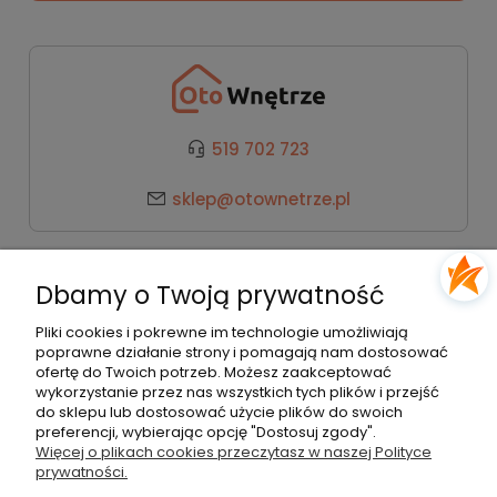
519 702 723
sklep@otownetrze.pl
Kategorie
Dbamy o Twoją prywatność
Pomoc
Pliki cookies i pokrewne im technologie umożliwiają
poprawne działanie strony i pomagają nam dostosować
ofertę do Twoich potrzeb. Możesz zaakceptować
wykorzystanie przez nas wszystkich tych plików i przejść
Moje konto
do sklepu lub dostosować użycie plików do swoich
preferencji, wybierając opcję "Dostosuj zgody".
Więcej o plikach cookies przeczytasz w naszej Polityce
Płatności i dostawa
prywatności.