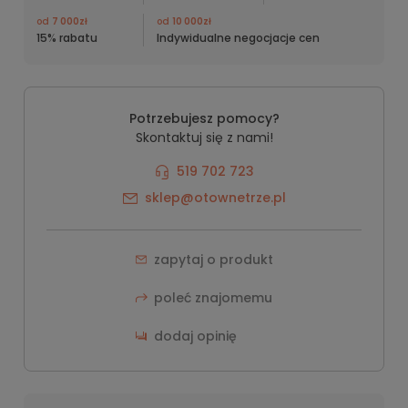
od
7 000zł
od
10 000zł
15% rabatu
Indywidualne negocjacje cen
Potrzebujesz pomocy?
Skontaktuj się z nami!
519 702 723
sklep@otownetrze.pl
zapytaj o produkt
poleć znajomemu
dodaj opinię