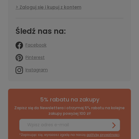
Zaloguj się i kupuj z kontem
Śledź nas na:
Facebook
Pinterest
Instagram
5% rabatu na zakupy
Zapisz się do Newslettera i otrzymaj 5% rabatu na kolejne
zakupy powyżej 100 zł!
*Zapisując się, wyrażasz zgodę na naszą
politykę prywatności
.