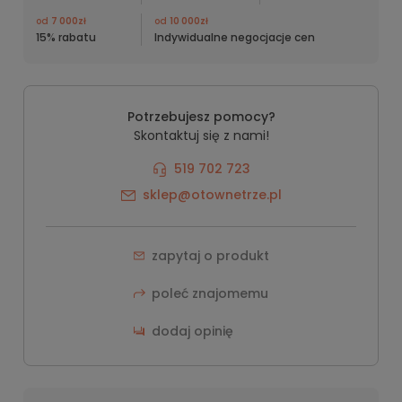
od
7 000zł
od
10 000zł
15% rabatu
Indywidualne negocjacje cen
Potrzebujesz pomocy?
Skontaktuj się z nami!
519 702 723
sklep@otownetrze.pl
zapytaj o produkt
poleć znajomemu
dodaj opinię