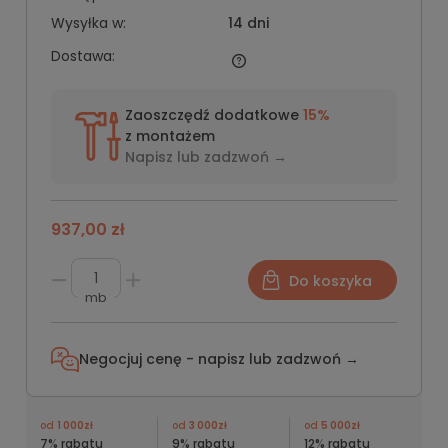
Wysyłka w:
14 dni
Dostawa:
Zaoszczędź dodatkowe
15%
z montażem
Napisz lub
zadzwoń →
937,00 zł
Do koszyka
mb
Negocjuj cenę - napisz lub
zadzwoń →
od
1 000zł
od
3 000zł
od
5 000zł
7% rabatu
9% rabatu
12% rabatu