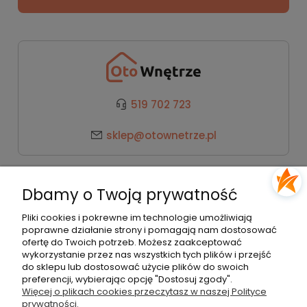
519 702 723
sklep@otownetrze.pl
Kategorie
Dbamy o Twoją prywatność
Pomoc
Pliki cookies i pokrewne im technologie umożliwiają
poprawne działanie strony i pomagają nam dostosować
ofertę do Twoich potrzeb. Możesz zaakceptować
wykorzystanie przez nas wszystkich tych plików i przejść
Moje konto
do sklepu lub dostosować użycie plików do swoich
preferencji, wybierając opcję "Dostosuj zgody".
Więcej o plikach cookies przeczytasz w naszej Polityce
Płatności i dostawa
prywatności.