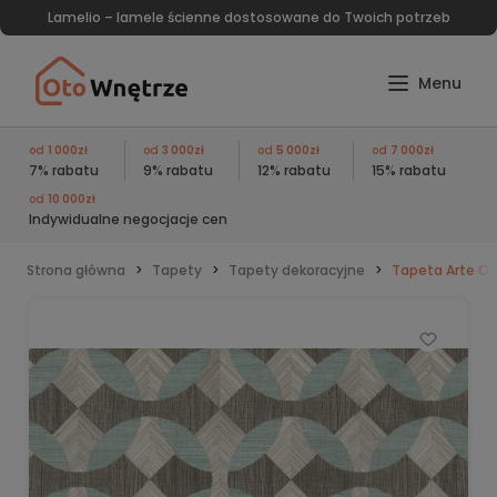
Lamelio – lamele ścienne dostosowane do Twoich potrzeb
od
1 000zł
od
3 000zł
od
5 000zł
od
7 000zł
7% rabatu
9% rabatu
12% rabatu
15% rabatu
od
10 000zł
Indywidualne negocjacje cen
Strona główna
Tapety
Tapety dekoracyjne
Tapeta Arte Oc