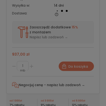
Wysyłka w:
14 dni
Dostawa:
Zaoszczędź dodatkowe
15%
z montażem
Napisz lub
zadzwoń →
937,00 zł
Do koszyka
mb
Negocjuj cenę - napisz lub
zadzwoń →
od
1 000zł
od
3 000zł
od
5 000zł
7% rabatu
9% rabatu
12% rabatu