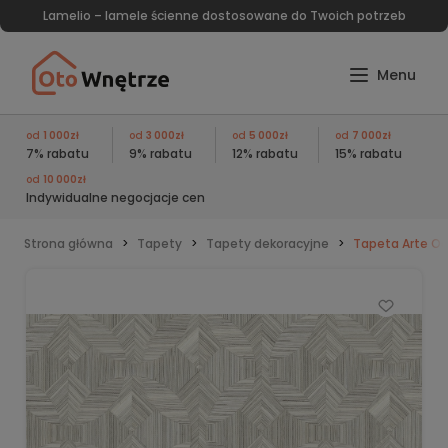
Lamelio – lamele ścienne dostosowane do Twoich potrzeb
od
1 000zł
od
3 000zł
od
5 000zł
od
7 000zł
7% rabatu
9% rabatu
12% rabatu
15% rabatu
od
10 000zł
Indywidualne negocjacje cen
Strona główna
Tapety
Tapety dekoracyjne
Tapeta Arte Oc