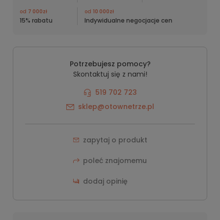
od
7 000zł
od
10 000zł
15% rabatu
Indywidualne negocjacje cen
Potrzebujesz pomocy?
Skontaktuj się z nami!
519 702 723
sklep@otownetrze.pl
zapytaj o produkt
poleć znajomemu
dodaj opinię