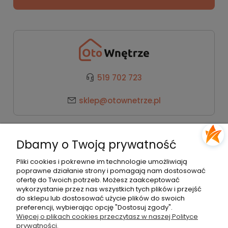
519 702 723
sklep@otownetrze.pl
Kategorie
Dbamy o Twoją prywatność
Pomoc
Pliki cookies i pokrewne im technologie umożliwiają
poprawne działanie strony i pomagają nam dostosować
ofertę do Twoich potrzeb. Możesz zaakceptować
wykorzystanie przez nas wszystkich tych plików i przejść
Moje konto
do sklepu lub dostosować użycie plików do swoich
preferencji, wybierając opcję "Dostosuj zgody".
Więcej o plikach cookies przeczytasz w naszej Polityce
Płatności i dostawa
prywatności.