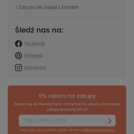
Zaloguj się i kupuj z kontem
Śledź nas na:
Facebook
Pinterest
Instagram
5% rabatu na zakupy
Zapisz się do Newslettera i otrzymaj 5% rabatu na kolejne
zakupy powyżej 100 zł!
*Zapisując się, wyrażasz zgodę na naszą
politykę prywatności
.