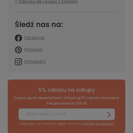
Zaloguj się i kupuj z kontem
Śledź nas na:
Facebook
Pinterest
Instagram
5% rabatu na zakupy
Zapisz się do Newslettera i otrzymaj 5% rabatu na kolejne
zakupy powyżej 100 zł!
*Zapisując się, wyrażasz zgodę na naszą
politykę prywatności
.