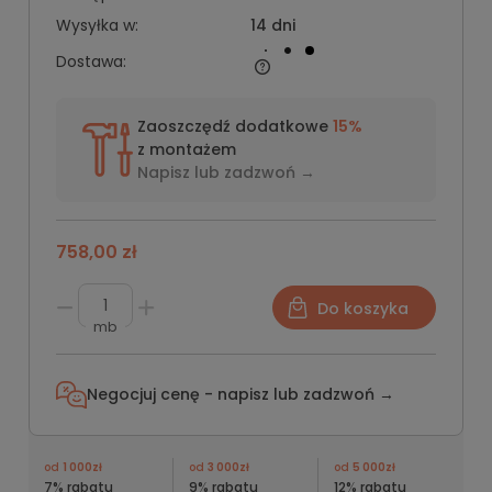
Wysyłka w:
14 dni
Dostawa:
Zaoszczędź dodatkowe
15%
z montażem
Napisz lub
zadzwoń →
758,00 zł
Do koszyka
mb
Negocjuj cenę - napisz lub
zadzwoń →
od
1 000zł
od
3 000zł
od
5 000zł
7% rabatu
9% rabatu
12% rabatu