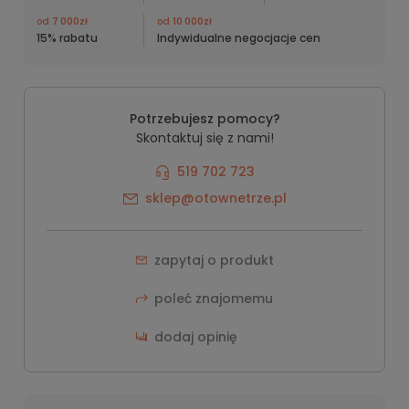
od
7 000zł
od
10 000zł
15% rabatu
Indywidualne negocjacje cen
Potrzebujesz pomocy?
Skontaktuj się z nami!
519 702 723
sklep@otownetrze.pl
zapytaj o produkt
poleć znajomemu
dodaj opinię