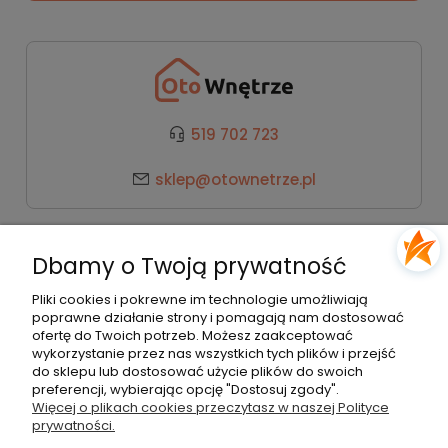
519 702 723
sklep@otownetrze.pl
Kategorie
Dbamy o Twoją prywatność
Pomoc
Pliki cookies i pokrewne im technologie umożliwiają
poprawne działanie strony i pomagają nam dostosować
ofertę do Twoich potrzeb. Możesz zaakceptować
wykorzystanie przez nas wszystkich tych plików i przejść
Moje konto
do sklepu lub dostosować użycie plików do swoich
preferencji, wybierając opcję "Dostosuj zgody".
Więcej o plikach cookies przeczytasz w naszej Polityce
Płatności i dostawa
prywatności.