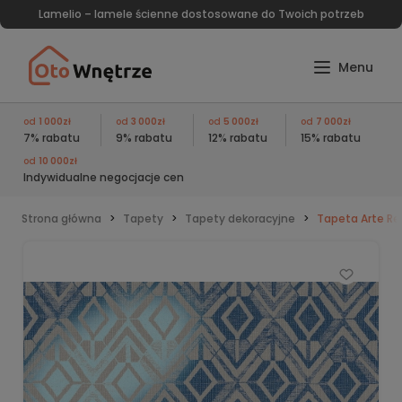
Lamelio – lamele ścienne dostosowane do Twoich potrzeb
od
1 000zł
od
3 000zł
od
5 000zł
od
7 000zł
7% rabatu
9% rabatu
12% rabatu
15% rabatu
od
10 000zł
Indywidualne negocjacje cen
Strona główna
Tapety
Tapety dekoracyjne
Tapeta Arte Re