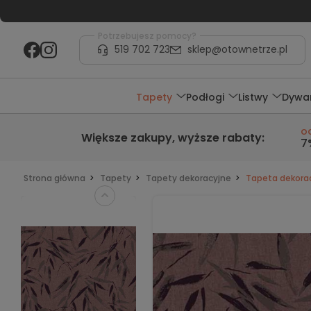
Potrzebujesz pomocy?
519 702 723
sklep@otownetrze.pl
Tapety
Podłogi
Listwy
Dywa
o
Większe zakupy,
wyższe rabaty
:
7
Strona główna
Tapety
Tapety dekoracyjne
Tapeta dekora