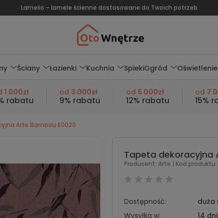
Lamelio – lamele ścienne dostosowane do Twoich potrzeb
ny
Ściany
Łazienki
Kuchnia
Spieki
Ogród
Oświetlenie
d
1 000zł
od
3 000zł
od
5 000zł
od
7 
% rabatu
9% rabatu
12% rabatu
15% r
cyjna Arte Bambou 80020
Tapeta dekoracyjna
Producent:
Arte
| Kod produktu:
Dostępność:
duża 
Wysyłka w:
14 dni