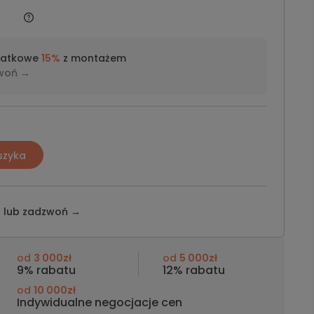
datkowe
15%
z montażem
woń →
szyka
z lub
zadzwoń →
od
3 000zł
od
5 000zł
9% rabatu
12% rabatu
od
10 000zł
Indywidualne negocjacje cen