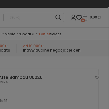
0,00 zł
0
Meble
Dodatki
Outlet
Select
000zł
od
10 000zł
abatu
Indywidualne negocjacje cen
 Arte Bambou 80020
2874
ilość