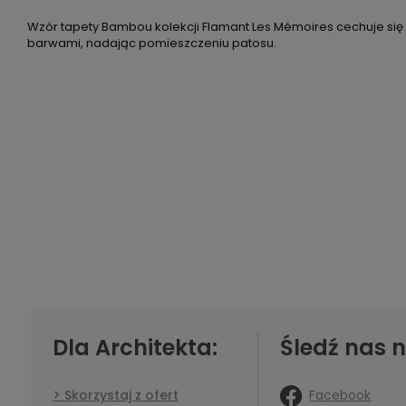
Wzór tapety Bambou kolekcji Flamant Les Mémoires cechuje się
barwami, nadając pomieszczeniu patosu.
Dla Architekta:
Śledź nas n
Facebook
Skorzystaj z ofert