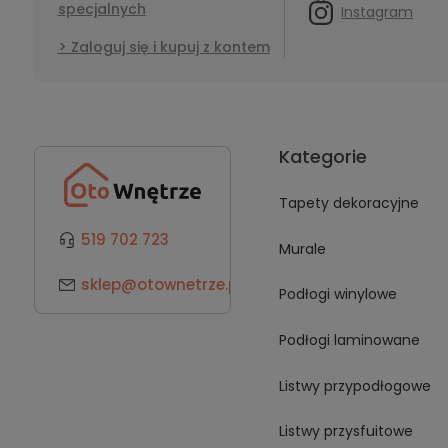
specjalnych
Instagram
Zaloguj się i kupuj z kontem
Kategorie
Tapety dekoracyjne
519 702 723
Murale
sklep@otownetrze.pl
Podłogi winylowe
Podłogi laminowane
Listwy przypodłogowe
Listwy przysfuitowe