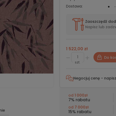
Dostawa:
Zaoszczędź do
Napisz lub
zadz
1 522,00 zł
Do ko
szt.
Negocjuj cenę - napis
od
1 000zł
7% rabatu
od
7 000zł
nie
15% rabatu