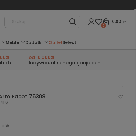
0,00 zł
0
Meble
Dodatki
Outlet
Select
000zł
od
10 000zł
abatu
Indywidualne negocjacje cen
Arte Facet 75308
4116
ilość