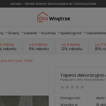
Lamelio – lamele ścienne dostosowane do Twoich potrzeb
ny
Ściany
Łazienki
Kuchnia
Spieki
Ogród
Oświetlenie
d
1 000zł
od
3 000zł
od
5 000zł
od
7 
% rabatu
9% rabatu
12% rabatu
15% r
yjna Arte Facet 75308
Tapeta dekoracyjna 
Producent:
Arte
| Kod produktu:
Dostępność:
duża 
Wysyłka w:
10 dni