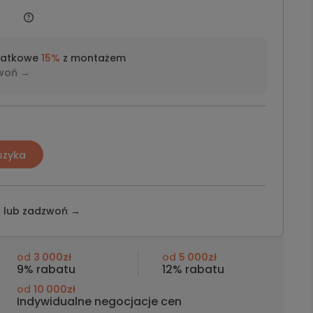
datkowe
15%
z montażem
woń →
szyka
z lub
zadzwoń →
od
3 000zł
od
5 000zł
9% rabatu
12% rabatu
od
10 000zł
Indywidualne negocjacje cen