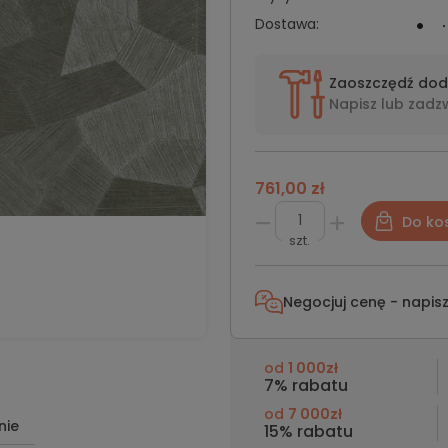
Dostawa:
Zaoszczędź do
Napisz lub
zadz
761,00 zł
Do ko
szt.
Negocjuj cenę - napis
od
1 000zł
7% rabatu
od
7 000zł
nie
15% rabatu