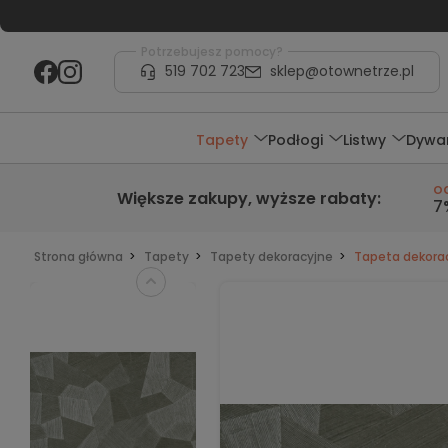
Potrzebujesz pomocy?
519 702 723
sklep@otownetrze.pl
Tapety
Podłogi
Listwy
Dywa
o
Większe zakupy,
wyższe rabaty
:
7
Strona główna
Tapety
Tapety dekoracyjne
Tapeta dekorac