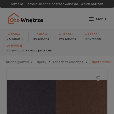
Lamelio – lamele ścienne dostosowane do Twoich potrzeb
od
1 000zł
od
3 000zł
od
5 000zł
od
7 000zł
7% rabatu
9% rabatu
12% rabatu
15% rabatu
od
10 000zł
Indywidualne negocjacje cen
Strona główna
Tapety
Tapety dekoracyjne
Tapeta dekorac