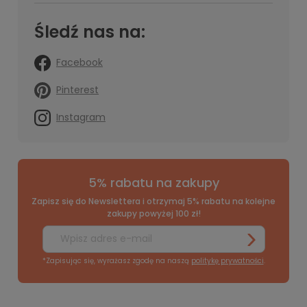
Śledź nas na:
Facebook
Pinterest
Instagram
5% rabatu na zakupy
Zapisz się do Newslettera i otrzymaj 5% rabatu na kolejne
zakupy powyżej 100 zł!
*Zapisując się, wyrażasz zgodę na naszą
politykę prywatności
.