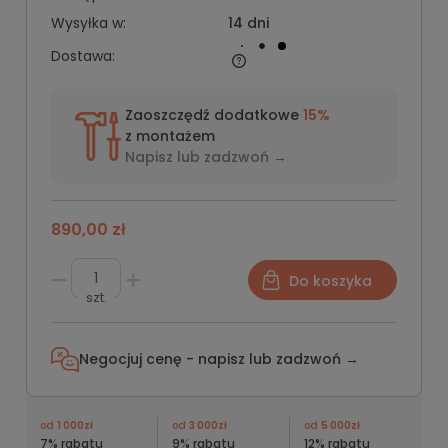
Wysyłka w:
14 dni
Dostawa:
Zaoszczędź dodatkowe
15%
z montażem
Napisz lub
zadzwoń →
890,00 zł
Do koszyka
szt.
Negocjuj cenę - napisz lub
zadzwoń →
od
1 000zł
od
3 000zł
od
5 000zł
7% rabatu
9% rabatu
12% rabatu