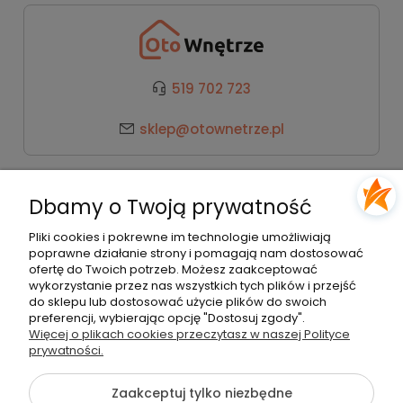
519 702 723
sklep@otownetrze.pl
Kategorie
Dbamy o Twoją prywatność
Pomoc
Pliki cookies i pokrewne im technologie umożliwiają
poprawne działanie strony i pomagają nam dostosować
ofertę do Twoich potrzeb. Możesz zaakceptować
wykorzystanie przez nas wszystkich tych plików i przejść
Moje konto
do sklepu lub dostosować użycie plików do swoich
preferencji, wybierając opcję "Dostosuj zgody".
Więcej o plikach cookies przeczytasz w naszej Polityce
Płatności i dostawa
prywatności.
Zaakceptuj tylko niezbędne
O nas