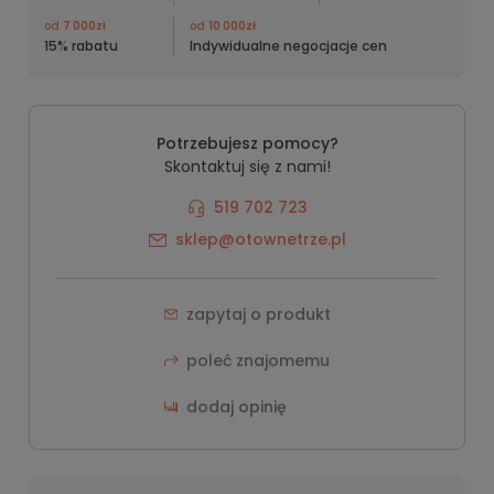
od
7 000zł
od
10 000zł
15% rabatu
Indywidualne negocjacje cen
Potrzebujesz pomocy?
Skontaktuj się z nami!
519 702 723
sklep@otownetrze.pl
zapytaj o produkt
poleć znajomemu
dodaj opinię