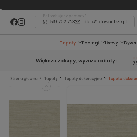
Potrzebujesz pomocy?
519 702 723
sklep@otownetrze.pl
Tapety
Podłogi
Listwy
Dywa
o
Większe zakupy,
wyższe rabaty
:
7
Strona główna
Tapety
Tapety dekoracyjne
Tapeta dekorac