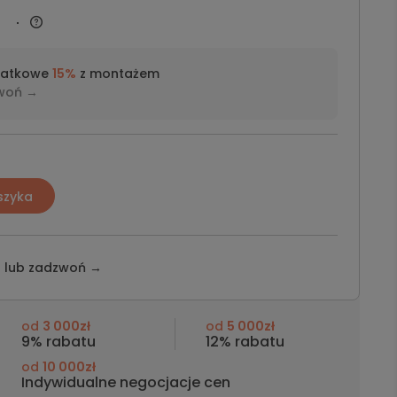
datkowe
15%
z montażem
woń →
szyka
z lub
zadzwoń →
od
3 000zł
od
5 000zł
9% rabatu
12% rabatu
od
10 000zł
Indywidualne negocjacje cen