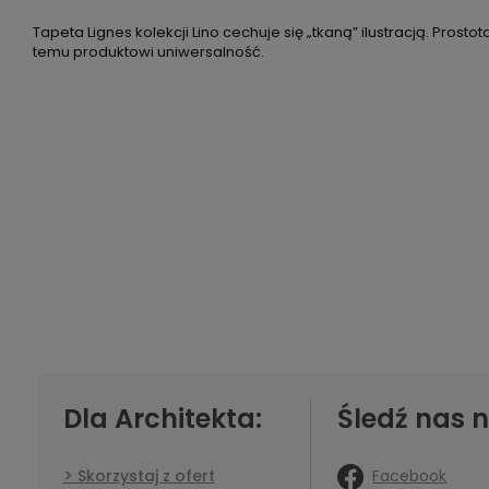
Tapeta Lignes kolekcji Lino cechuje się „tkaną” ilustracją. Prost
temu produktowi uniwersalność.
Dla Architekta:
Śledź nas n
Facebook
Skorzystaj z ofert