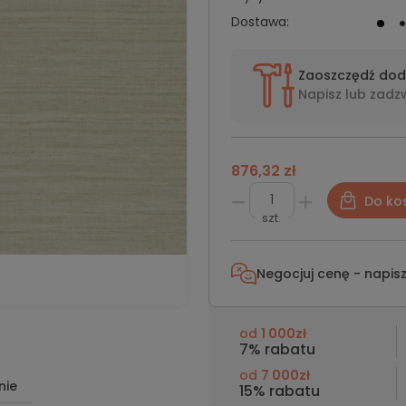
Dostawa:
Zaoszczędź do
Napisz lub
zadz
876,32 zł
Do ko
szt.
Negocjuj cenę - napis
od
1 000zł
7% rabatu
od
7 000zł
nie
15% rabatu