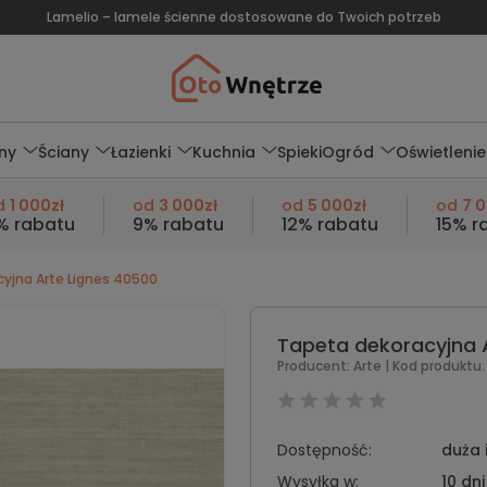
Lamelio – lamele ścienne dostosowane do Twoich potrzeb
ny
Ściany
Łazienki
Kuchnia
Spieki
Ogród
Oświetlenie
d
1 000zł
od
3 000zł
od
5 000zł
od
7 
% rabatu
9% rabatu
12% rabatu
15% r
yjna Arte Lignes 40500
Tapeta dekoracyjna 
Producent:
Arte
| Kod produktu:
Dostępność:
duża 
Wysyłka w:
10 dni