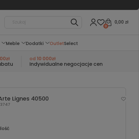
0,00 zł
0
Meble
Dodatki
Outlet
Select
000zł
od
10 000zł
abatu
Indywidualne negocjacje cen
Arte Lignes 40500
3747
ilość