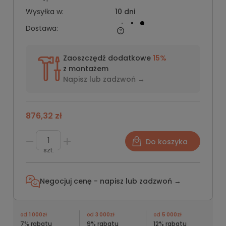
Wysyłka w:
10 dni
Dostawa:
Zaoszczędź dodatkowe
15%
z montażem
Napisz lub
zadzwoń →
876,32 zł
Do koszyka
szt.
Negocjuj cenę - napisz lub
zadzwoń →
od
1 000zł
od
3 000zł
od
5 000zł
7% rabatu
9% rabatu
12% rabatu