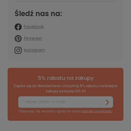
Śledź nas na:
Facebook
Pinterest
Instagram
5% rabatu na zakupy
Zapisz się do Newslettera i otrzymaj 5% rabatu na kolejne
zakupy powyżej 100 zł!
*Zapisując się, wyrażasz zgodę na naszą
politykę prywatności
.