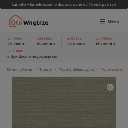
Lamelio – lamele ścienne dostosowane do Twoich potrzeb
od
1 000zł
od
3 000zł
od
5 000zł
od
7 000zł
7% rabatu
9% rabatu
12% rabatu
15% rabatu
od
10 000zł
Indywidualne negocjacje cen
Strona główna
Tapety
Tapety dekoracyjne
Tapeta dekorac