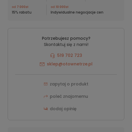
od
7 000zł
od
10 000zł
15% rabatu
Indywidualne negocjacje cen
Potrzebujesz pomocy?
Skontaktuj się z nami!
519 702 723
sklep@otownetrze.pl
zapytaj o produkt
poleć znajomemu
dodaj opinię