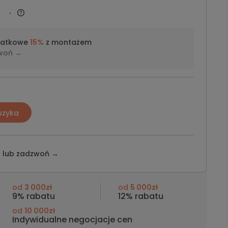
datkowe
15%
z montażem
woń →
szyka
z lub
zadzwoń →
od
3 000zł
od
5 000zł
9% rabatu
12% rabatu
od
10 000zł
Indywidualne negocjacje cen