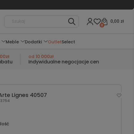
0,00 zł
0
Meble
Dodatki
Outlet
Select
000zł
od
10 000zł
abatu
Indywidualne negocjacje cen
Arte Lignes 40507
3754
ilość