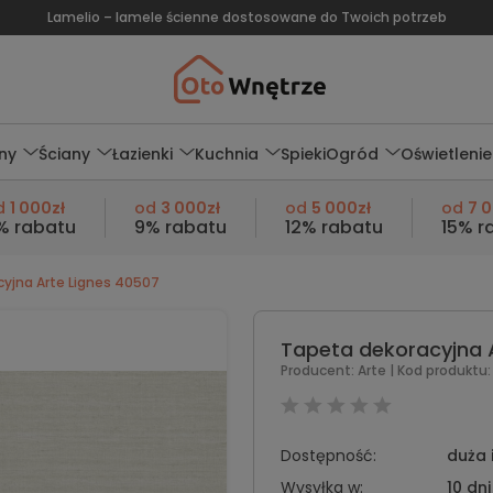
Lamelio – lamele ścienne dostosowane do Twoich potrzeb
ny
Ściany
Łazienki
Kuchnia
Spieki
Ogród
Oświetlenie
d
1 000zł
od
3 000zł
od
5 000zł
od
7 
% rabatu
9% rabatu
12% rabatu
15% r
yjna Arte Lignes 40507
Tapeta dekoracyjna 
Producent:
Arte
| Kod produktu:
Dostępność:
duża 
Wysyłka w:
10 dni