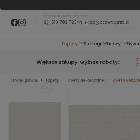
Potrzebujesz pomocy?
519 702 723
sklep@otownetrze.pl
Tapety
Podłogi
Listwy
Dywa
o
Większe zakupy,
wyższe rabaty
:
7
Strona główna
Tapety
Tapety dekoracyjne
Tapeta dekorac