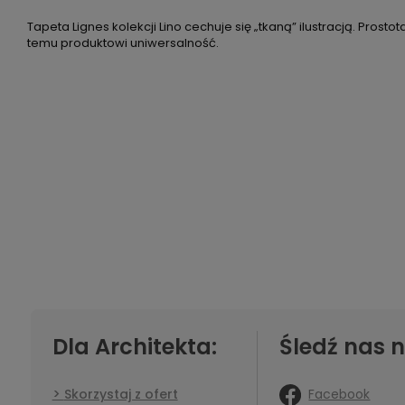
Tapeta Lignes kolekcji Lino cechuje się „tkaną” ilustracją. Prost
temu produktowi uniwersalność.
Dla Architekta:
Śledź nas n
Facebook
Skorzystaj z ofert