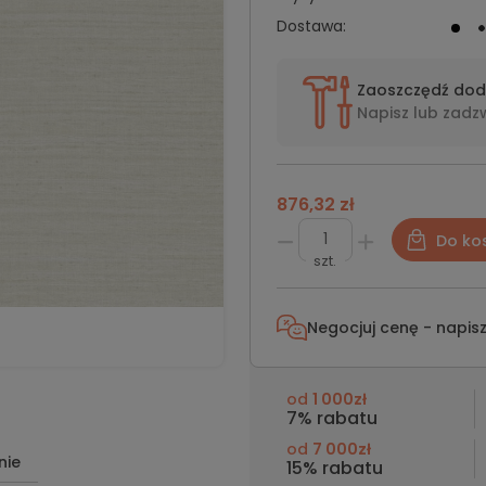
Dostawa:
Zaoszczędź do
Napisz lub
zadz
876,32 zł
Do ko
szt.
Negocjuj cenę - napis
od
1 000zł
7% rabatu
od
7 000zł
nie
15% rabatu