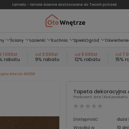
Lamelio – lamele ścienne dostosowane do Twoich potrzeb
ny
Ściany
Łazienki
Kuchnia
Spieki
Ogród
Oświetlenie
d
1 000zł
od
3 000zł
od
5 000zł
od
7 
% rabatu
9% rabatu
12% rabatu
15% r
yjna Arte Lin 40090
Tapeta dekoracyjna A
Producent:
Arte
| Kod produktu:
Dostępność:
duża 
Wysyłka w:
10 dni