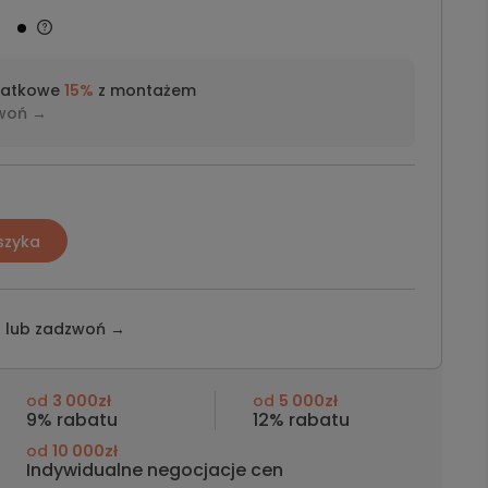
datkowe
15%
z montażem
woń →
szyka
z lub
zadzwoń →
od
3 000zł
od
5 000zł
9% rabatu
12% rabatu
od
10 000zł
Indywidualne negocjacje cen