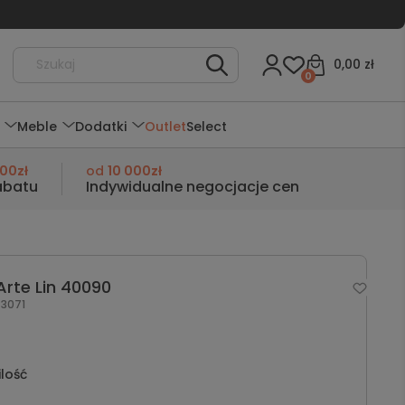
0,00 zł
0
Meble
Dodatki
Outlet
Select
000zł
od
10 000zł
abatu
Indywidualne negocjacje cen
rte Lin 40090
3071
ilość