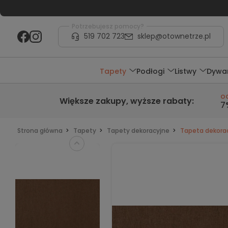
Potrzebujesz pomocy?
519 702 723
sklep@otownetrze.pl
Tapety
Podłogi
Listwy
Dywa
o
Większe zakupy,
wyższe rabaty
:
7
Strona główna
Tapety
Tapety dekoracyjne
Tapeta dekorac