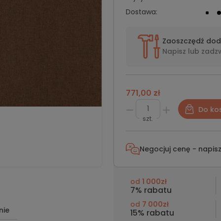
Dostawa:
Zaoszczędź do
Napisz lub
zadz
771,00 zł
Do ko
szt.
Negocjuj cenę - napis
od
1 000zł
7% rabatu
od
7 000zł
nie
15% rabatu