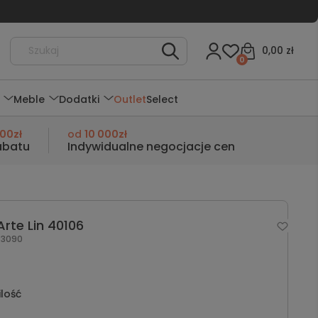
0,00 zł
0
Meble
Dodatki
Outlet
Select
000zł
od
10 000zł
abatu
Indywidualne negocjacje cen
rte Lin 40106
3090
ilość