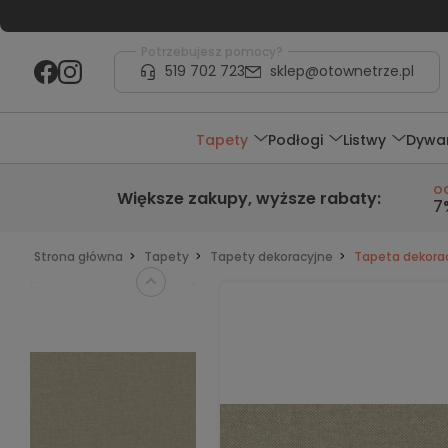
Potrzebujesz pomocy?
519 702 723
sklep@otownetrze.pl
Tapety
Podłogi
Listwy
Dywa
o
Większe zakupy,
wyższe rabaty
:
7
Strona główna
Tapety
Tapety dekoracyjne
Tapeta dekorac