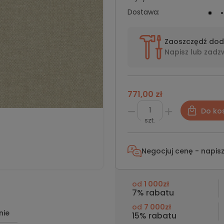
Dostawa:
Zaoszczędź do
Napisz lub
zadz
771,00 zł
Do ko
szt.
Negocjuj cenę - napis
od
1 000zł
7% rabatu
od
7 000zł
nie
15% rabatu