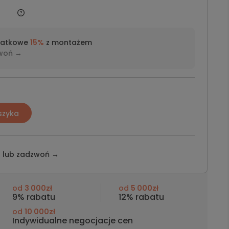
datkowe
15%
z montażem
woń →
szyka
z lub
zadzwoń →
od
3 000zł
od
5 000zł
9% rabatu
12% rabatu
od
10 000zł
Indywidualne negocjacje cen