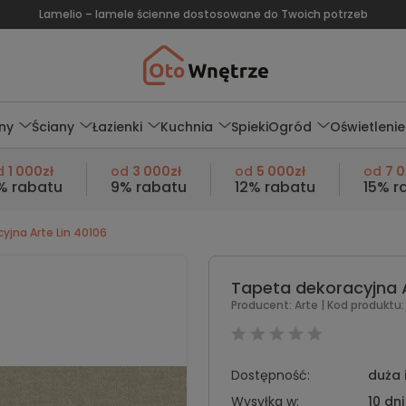
Lamelio – lamele ścienne dostosowane do Twoich potrzeb
ny
Ściany
Łazienki
Kuchnia
Spieki
Ogród
Oświetlenie
d
1 000zł
od
3 000zł
od
5 000zł
od
7 
% rabatu
9% rabatu
12% rabatu
15% r
yjna Arte Lin 40106
Tapeta dekoracyjna A
Producent:
Arte
| Kod produktu:
Dostępność:
duża 
Wysyłka w:
10 dni