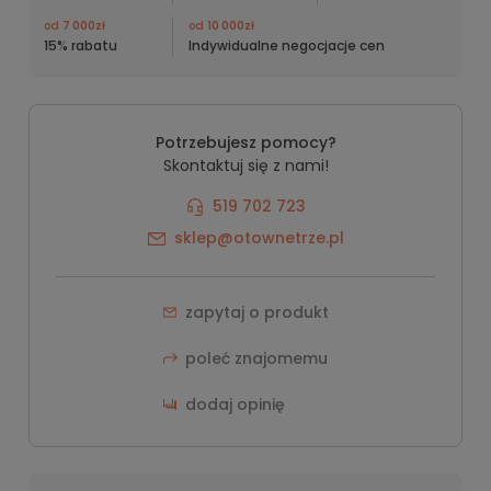
od
7 000zł
od
10 000zł
15% rabatu
Indywidualne negocjacje cen
Potrzebujesz pomocy?
Skontaktuj się z nami!
519 702 723
sklep@otownetrze.pl
zapytaj o produkt
poleć znajomemu
dodaj opinię