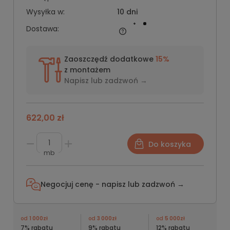
Wysyłka w:
10 dni
Dostawa:
Zaoszczędź dodatkowe
15%
z montażem
Napisz lub
zadzwoń →
622,00 zł
Do koszyka
mb
Negocjuj cenę - napisz lub
zadzwoń →
od
1 000zł
od
3 000zł
od
5 000zł
7% rabatu
9% rabatu
12% rabatu