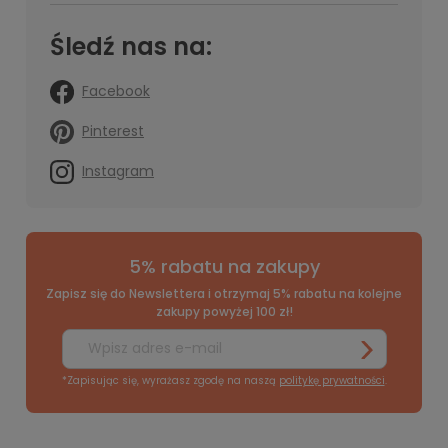
Śledź nas na:
Facebook
Pinterest
Instagram
5% rabatu na zakupy
Zapisz się do Newslettera i otrzymaj 5% rabatu na kolejne
zakupy powyżej 100 zł!
*Zapisując się, wyrażasz zgodę na naszą
politykę prywatności
.