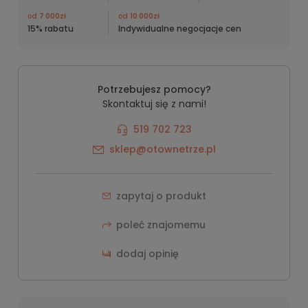
od
7 000zł
od
10 000zł
15% rabatu
Indywidualne negocjacje cen
Potrzebujesz pomocy?
Skontaktuj się z nami!
519 702 723
sklep@otownetrze.pl
zapytaj o produkt
poleć znajomemu
dodaj opinię