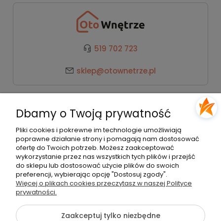
519 702 723
sklep@otownetrze.pl
Kategorie
Dbamy o Twoją prywatność
Pomoc
Pliki cookies i pokrewne im technologie umożliwiają
poprawne działanie strony i pomagają nam dostosować
ofertę do Twoich potrzeb. Możesz zaakceptować
wykorzystanie przez nas wszystkich tych plików i przejść
Moje konto
do sklepu lub dostosować użycie plików do swoich
preferencji, wybierając opcję "Dostosuj zgody".
Więcej o plikach cookies przeczytasz w naszej Polityce
Płatności i dostawa
prywatności.
Zaakceptuj tylko niezbędne
O nas