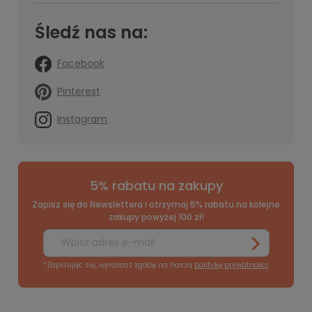
Śledź nas na:
Facebook
Pinterest
Instagram
5% rabatu na zakupy
Zapisz się do Newslettera i otrzymaj 5% rabatu na kolejne
zakupy powyżej 100 zł!
*Zapisując się, wyrażasz zgodę na naszą
politykę prywatności
.