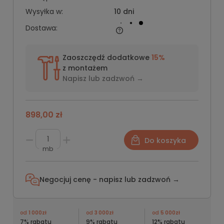
Wysyłka w:
10 dni
Dostawa:
Zaoszczędź dodatkowe
15%
z montażem
Napisz lub
zadzwoń →
898,00 zł
Do koszyka
mb
Negocjuj cenę - napisz lub
zadzwoń →
od
1 000zł
od
3 000zł
od
5 000zł
7% rabatu
9% rabatu
12% rabatu