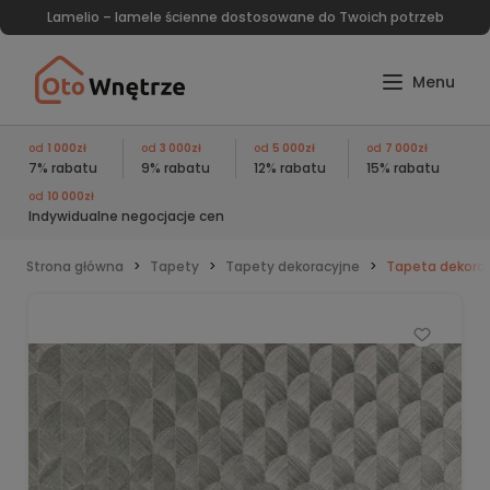
Lamelio – lamele ścienne dostosowane do Twoich potrzeb
od
1 000zł
od
3 000zł
od
5 000zł
od
7 000zł
7% rabatu
9% rabatu
12% rabatu
15% rabatu
od
10 000zł
Indywidualne negocjacje cen
Strona główna
Tapety
Tapety dekoracyjne
Tapeta dekorac