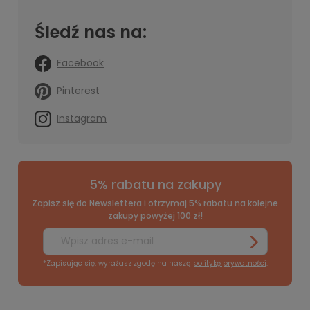
Śledź nas na:
Facebook
Pinterest
Instagram
5% rabatu na zakupy
Zapisz się do Newslettera i otrzymaj 5% rabatu na kolejne
zakupy powyżej 100 zł!
*Zapisując się, wyrażasz zgodę na naszą
politykę prywatności
.