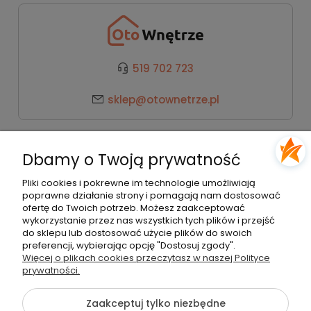
519 702 723
sklep@otownetrze.pl
Kategorie
Dbamy o Twoją prywatność
Pomoc
Pliki cookies i pokrewne im technologie umożliwiają
poprawne działanie strony i pomagają nam dostosować
ofertę do Twoich potrzeb. Możesz zaakceptować
wykorzystanie przez nas wszystkich tych plików i przejść
Moje konto
do sklepu lub dostosować użycie plików do swoich
preferencji, wybierając opcję "Dostosuj zgody".
Więcej o plikach cookies przeczytasz w naszej Polityce
Płatności i dostawa
prywatności.
Zaakceptuj tylko niezbędne
O nas