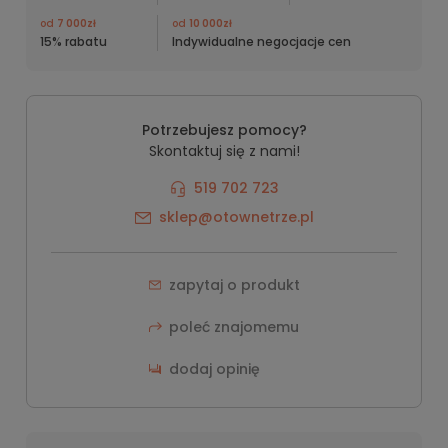
od
7 000zł
od
10 000zł
15% rabatu
Indywidualne negocjacje cen
Potrzebujesz pomocy?
Skontaktuj się z nami!
519 702 723
sklep@otownetrze.pl
zapytaj o produkt
poleć znajomemu
dodaj opinię