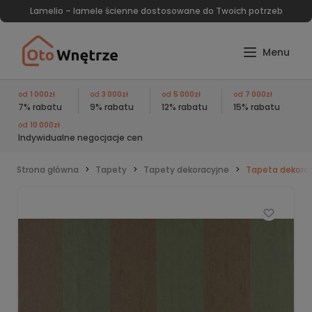
Lamelio – lamele ścienne dostosowane do Twoich potrzeb
od
1 000zł
od
3 000zł
od
5 000zł
od
7 000zł
7% rabatu
9% rabatu
12% rabatu
15% rabatu
od
10 000zł
Indywidualne negocjacje cen
Strona główna
Tapety
Tapety dekoracyjne
Tapeta dekorac