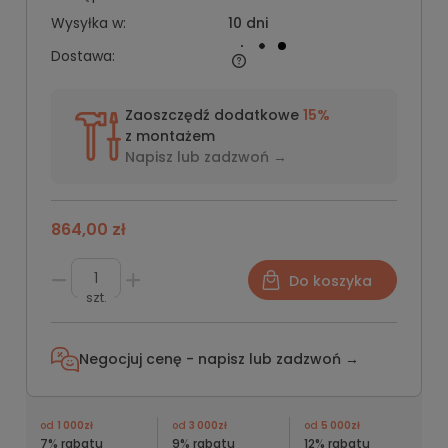
Wysyłka w:
10 dni
Dostawa:
Zaoszczędź dodatkowe
15%
z montażem
Napisz lub
zadzwoń →
864,00 zł
Do koszyka
szt.
Negocjuj cenę - napisz lub
zadzwoń →
od
1 000zł
od
3 000zł
od
5 000zł
7% rabatu
9% rabatu
12% rabatu