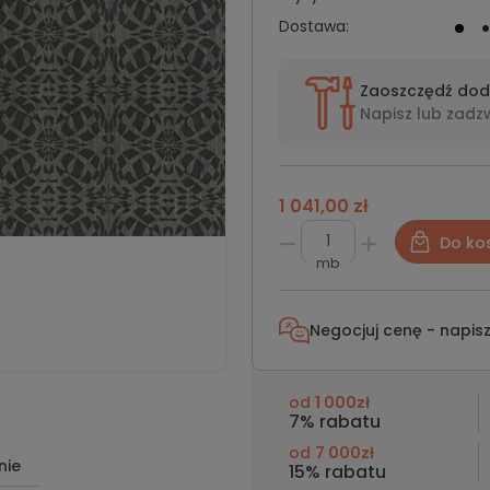
Dostawa:
Zaoszczędź do
Napisz lub
zadz
1 041,00 zł
Do ko
mb
Negocjuj cenę - napis
od
1 000zł
7% rabatu
od
7 000zł
nie
15% rabatu