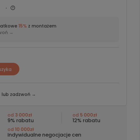
datkowe
15%
z montażem
woń →
szyka
z lub
zadzwoń →
od
3 000zł
od
5 000zł
9% rabatu
12% rabatu
od
10 000zł
Indywidualne negocjacje cen