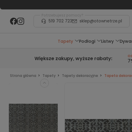
Potrzebujesz pomocy?
519 702 723
sklep@otownetrze.pl
Tapety
Podłogi
Listwy
Dywa
o
Większe zakupy,
wyższe rabaty
:
7
Strona główna
Tapety
Tapety dekoracyjne
Tapeta dekorac