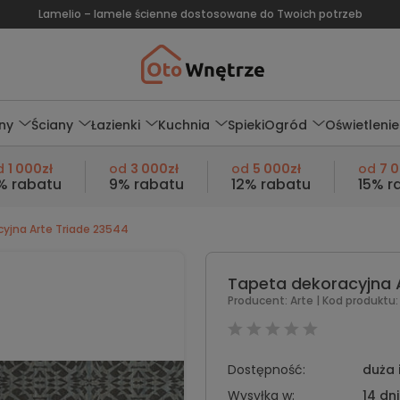
Lamelio – lamele ścienne dostosowane do Twoich potrzeb
ny
Ściany
Łazienki
Kuchnia
Spieki
Ogród
Oświetlenie
d
1 000zł
od
3 000zł
od
5 000zł
od
7 
% rabatu
9% rabatu
12% rabatu
15% r
yjna Arte Triade 23544
Tapeta dekoracyjna 
Producent:
Arte
| Kod produktu:
Dostępność:
duża 
Wysyłka w:
14 dni