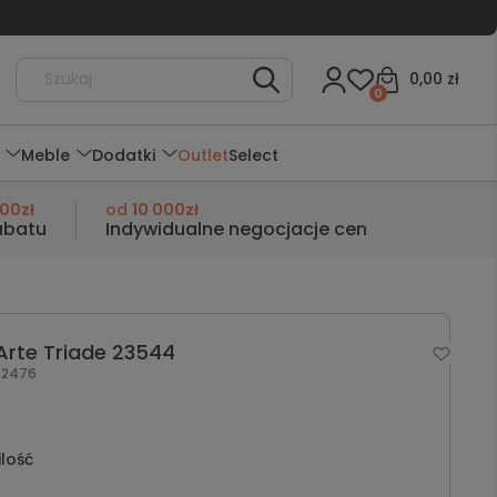
0,00 zł
0
Meble
Dodatki
Outlet
Select
000zł
od
10 000zł
abatu
Indywidualne negocjacje cen
Arte Triade 23544
2476
ilość