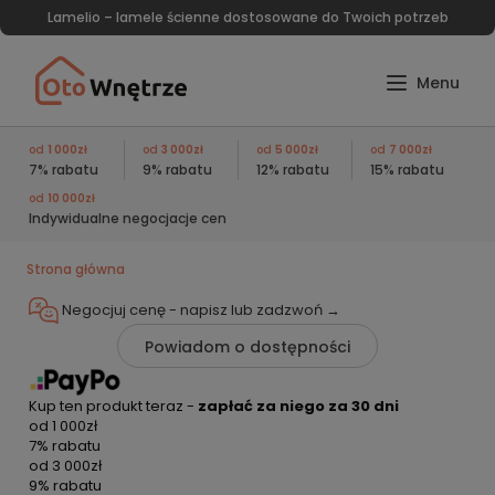
Lamelio – lamele ścienne dostosowane do Twoich potrzeb
od
1 000zł
od
3 000zł
od
5 000zł
od
7 000zł
7% rabatu
9% rabatu
12% rabatu
15% rabatu
od
10 000zł
Indywidualne negocjacje cen
Strona główna
Negocjuj cenę - napisz lub
zadzwoń →
Powiadom o dostępności
Kup ten produkt teraz -
zapłać za niego za 30 dni
od
1 000zł
7% rabatu
od
3 000zł
9% rabatu