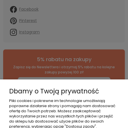
Facebook
Pinterest
Instagram
5% rabatu na zakupy
Zapisz się do Newslettera i otrzymaj 5% rabatu na kolejne
zakupy powyżej 100 zł!
Dbamy o Twoją prywatność
*Zapisując się, wyrażasz zgodę na naszą
politykę prywatności
.
Pliki cookies i pokrewne im technologie umożliwiają
poprawne działanie strony i pomagają nam dostosować
ofertę do Twoich potrzeb. Możesz zaakceptować
wykorzystanie przez nas wszystkich tych plików i przejść
do sklepu lub dostosować użycie plików do swoich
Kategorie
Pomoc
Moje
Płatnośc
preferencji, wybierając opcję "Dostosuj zgody".