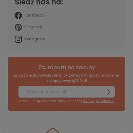
Śledź nas na:
Facebook
Pinterest
Instagram
5% rabatu na zakupy
Zapisz się do Newslettera i otrzymaj 5% rabatu na kolejne
zakupy powyżej 100 zł!
*Zapisując się, wyrażasz zgodę na naszą
politykę prywatności
.