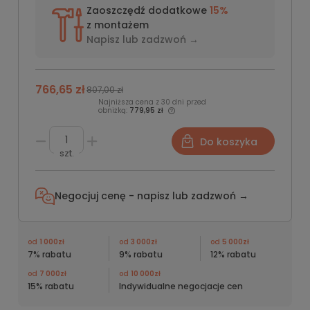
Zaoszczędź dodatkowe
15%
z montażem
Napisz lub
zadzwoń →
766,65 zł
807,00 zł
Najniższa cena z 30 dni przed
obniżką:
779,95 zł
Do koszyka
szt.
Negocjuj cenę - napisz lub
zadzwoń →
od
1 000zł
od
3 000zł
od
5 000zł
7% rabatu
9% rabatu
12% rabatu
od
7 000zł
od
10 000zł
15% rabatu
Indywidualne negocjacje cen