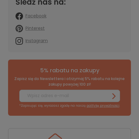
Śledź nas na:
Facebook
Pinterest
Instagram
5% rabatu na zakupy
Zapisz się do Newslettera i otrzymaj 5% rabatu na kolejne
zakupy powyżej 100 zł!
*Zapisując się, wyrażasz zgodę na naszą
politykę prywatności
.