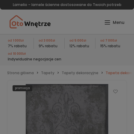
Lamelio – lamele ścienne dostosowane do Twoich potrzeb
od
1 000zł
od
3 000zł
od
5 000zł
od
7 000zł
7% rabatu
9% rabatu
12% rabatu
15% rabatu
od
10 000zł
Indywidualne negocjacje cen
Strona główna
Tapety
Tapety dekoracyjne
Tapeta dekorac
promocja