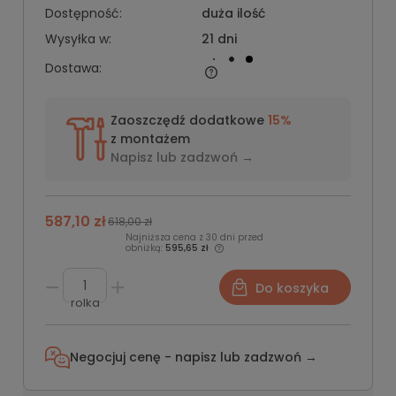
Dostępność:
duża ilość
Wysyłka w:
21 dni
Dostawa:
Zaoszczędź dodatkowe
15%
z montażem
Napisz lub
zadzwoń →
587,10 zł
618,00 zł
Najniższa cena z 30 dni przed
obniżką:
595,65 zł
Do koszyka
rolka
Negocjuj cenę - napisz lub
zadzwoń →