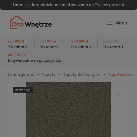
Lamelio – lamele ścienne dostosowane do Twoich potrzeb
od
1 000zł
od
3 000zł
od
5 000zł
od
7 000zł
7% rabatu
9% rabatu
12% rabatu
15% rabatu
od
10 000zł
Indywidualne negocjacje cen
Strona główna
Tapety
Tapety dekoracyjne
Tapeta dekorac
promocja