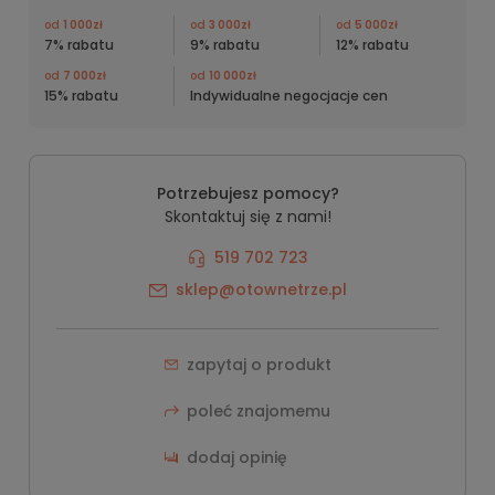
od
1 000zł
od
3 000zł
od
5 000zł
7% rabatu
9% rabatu
12% rabatu
od
7 000zł
od
10 000zł
15% rabatu
Indywidualne negocjacje cen
Potrzebujesz pomocy?
Skontaktuj się z nami!
519 702 723
sklep@otownetrze.pl
zapytaj o produkt
poleć znajomemu
dodaj opinię