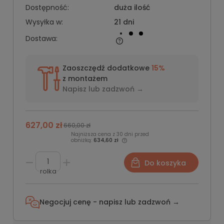
Dostępność:
duża ilość
Wysyłka w:
21 dni
Dostawa:
Zaoszczędź dodatkowe
15%
z montażem
Napisz lub
zadzwoń →
627,00 zł
660,00 zł
Najniższa cena z 30 dni przed
obniżką:
634,60 zł
Do koszyka
rolka
Negocjuj cenę - napisz lub
zadzwoń →