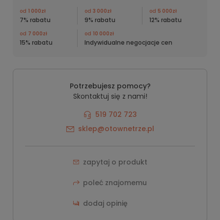
od
1 000zł
od
3 000zł
od
5 000zł
7% rabatu
9% rabatu
12% rabatu
od
7 000zł
od
10 000zł
15% rabatu
Indywidualne negocjacje cen
Potrzebujesz pomocy?
Skontaktuj się z nami!
519 702 723
sklep@otownetrze.pl
zapytaj o produkt
poleć znajomemu
dodaj opinię