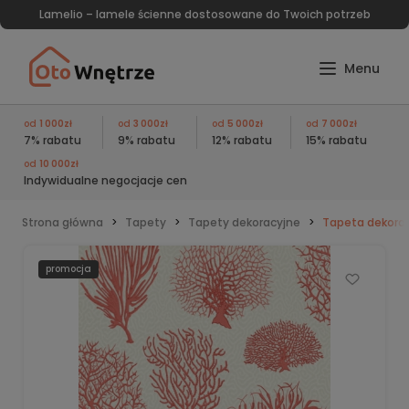
Lamelio – lamele ścienne dostosowane do Twoich potrzeb
od
1 000zł
od
3 000zł
od
5 000zł
od
7 000zł
7% rabatu
9% rabatu
12% rabatu
15% rabatu
od
10 000zł
Indywidualne negocjacje cen
Strona główna
Tapety
Tapety dekoracyjne
Tapeta dekorac
promocja