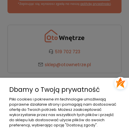
*Zapisując się, wyrażasz zgodę na naszą
politykę prywatności
.
519 702 723
sklep@otownetrze.pl
Kategorie
Dbamy o Twoją prywatność
Pomoc
Pliki cookies i pokrewne im technologie umożliwiają
poprawne działanie strony i pomagają nam dostosować
ofertę do Twoich potrzeb. Możesz zaakceptować
wykorzystanie przez nas wszystkich tych plików i przejść
Moje konto
do sklepu lub dostosować użycie plików do swoich
preferencji, wybierając opcję "Dostosuj zgody".