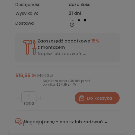
Dostępność:
duża ilość
Wysyłka w:
21 dni
Dostawa:
Zaoszczędź dodatkowe
15%
z montażem
Napisz lub
zadzwoń →
616,55 zł
649,00 zł
Najniższa cena z 30 dni przed
obniżką:
624,15 zł
Do koszyka
rolka
Negocjuj cenę - napisz lub
zadzwoń →