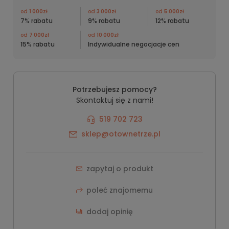
od
1 000zł
od
3 000zł
od
5 000zł
7% rabatu
9% rabatu
12% rabatu
od
7 000zł
od
10 000zł
15% rabatu
Indywidualne negocjacje cen
Potrzebujesz pomocy?
Skontaktuj się z nami!
519 702 723
sklep@otownetrze.pl
zapytaj o produkt
poleć znajomemu
dodaj opinię