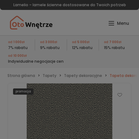
Lamelio – lamele ścienne dostosowane do Twoich potrzeb
od
1 000zł
od
3 000zł
od
5 000zł
od
7 000zł
7% rabatu
9% rabatu
12% rabatu
15% rabatu
od
10 000zł
Indywidualne negocjacje cen
Strona główna
Tapety
Tapety dekoracyjne
Tapeta dekorac
promocja