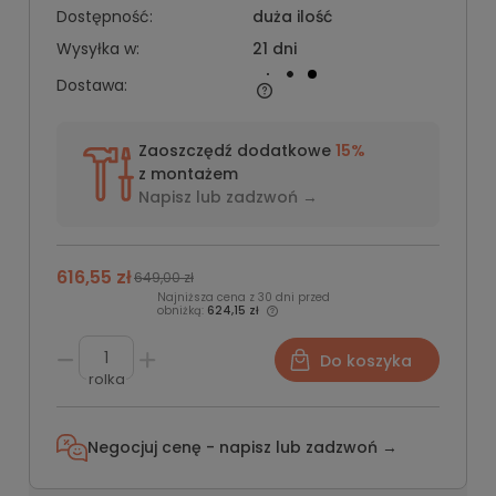
Dostępność:
duża ilość
Wysyłka w:
21 dni
Dostawa:
Zaoszczędź dodatkowe
15%
z montażem
Napisz lub
zadzwoń →
616,55 zł
649,00 zł
Najniższa cena z 30 dni przed
obniżką:
624,15 zł
Do koszyka
rolka
Negocjuj cenę - napisz lub
zadzwoń →