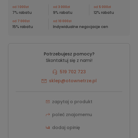
od
1 000zł
od
3 000zł
od
5 000zł
7% rabatu
9% rabatu
12% rabatu
od
7 000zł
od
10 000zł
15% rabatu
Indywidualne negocjacje cen
Potrzebujesz pomocy?
Skontaktuj się z nami!
519 702 723
sklep@otownetrze.pl
zapytaj o produkt
poleć znajomemu
dodaj opinię