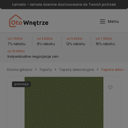
Lamelio – lamele ścienne dostosowane do Twoich potrzeb
od
1 000zł
od
3 000zł
od
5 000zł
od
7 000zł
7% rabatu
9% rabatu
12% rabatu
15% rabatu
od
10 000zł
Indywidualne negocjacje cen
Strona główna
Tapety
Tapety dekoracyjne
Tapeta dekorac
promocja